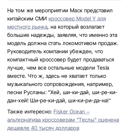
На том же мероприятии Маск представил
китайским СМИ
кроссовер Model Y для
местного рынка
, на который возлагает
большие надежды, заявляя, что именно эта
модель должна стать локомотивом продаж.
Руководитель компании убежден, что
компактный кроссовер будет продаваться
лучше, чем все остальные модели Tesla
вместе. Что ж, здесь не хватает только
музыкального сопровождения, например,
песни Русланы: "Xей, ши-ки-дай, ши-ре-ки-
дан-xей! Ши-ре-ки-дай, ши-ки-ри-да-на!”
Также интересно:
Fisker Ocean –
альтернатива кроссоверам "Теслы" оценена
дешевле 40 тысяч долларов