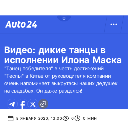
Видео: дикие танцы в
исполнении Илона Маска
"Танец победителя" в честь достижений
"Теслы" в Китае от руководителя компании
очень напоминает выкрутасы наших дедушек
на свадьбах. Он даже разделся!
8 ЯНВАРЯ 2020, 13:00
0
0 МИН