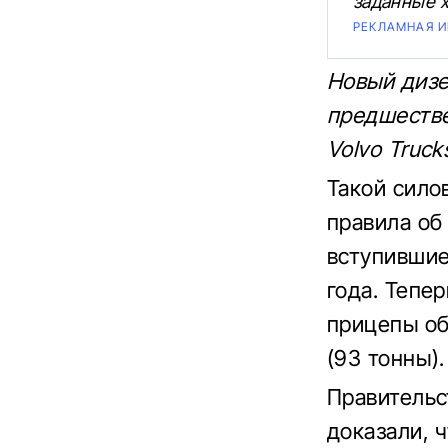
заданные х
РЕКЛАМНАЯ 
Новый дизе
предшестве
Volvo Truck
Такой сило
правила об
вступившие
года. Тепе
прицепы об
(93 тонны).
Правительс
доказали, 