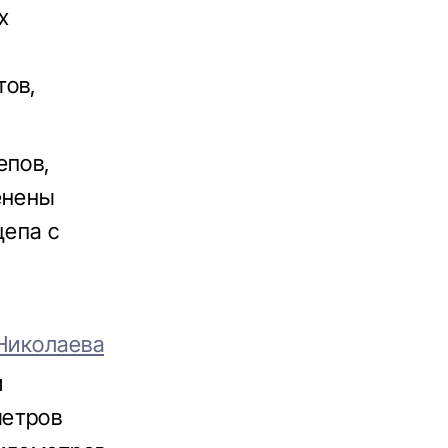
х
тов,
епов,
енены
цепа с
 Николаева
и
метров