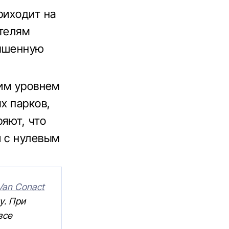
риходит на
ителям
учшенную
ким уровнем
х парков,
ряют, что
и с нулевым
iVan Conact
у. При
все