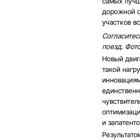
самых лучш
дорожной с
участков в
Согласитес
поезд. Фото
Новый двиг
такой нагр
инновациям
единствен
чувствител
оптимизаци
и запатент
Результато