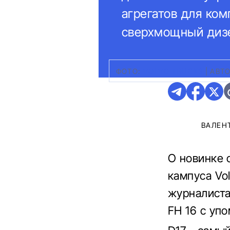
агрегатов для ко
сверхмощный дизе
ФОТО:
VOLVO TRUCKS
|
АВТО
ВАЛЕН
О новинке 
кампуса Vo
журналиста
FH 16 с уп