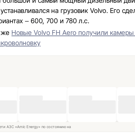
й большой и самый мощный дизельный двиг
устанавливался на грузовик Volvo. Его сде
иантах – 600, 700 и 780 л.с.
акже
Новые Volvo FH Aero получили камеры
икроволновку
ети АЗС «Amic Energy» по состоянию на