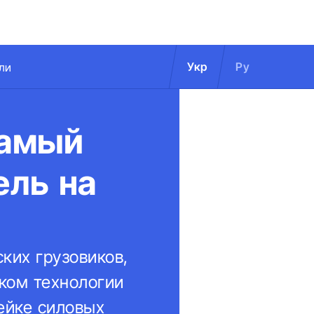
Укр
Ру
ли
самый
ель на
ких грузовиков,
ком технологии
ейке силовых