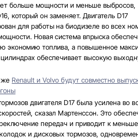
ет больше мощности и меньше выбросов,
16, который он заменяет. Двигатель D17
ован для работы на биодизеле во всех н
мощности. Новая система впрыска обеспе
ю экономию топлива, а повышенное макс
 цилиндрах обеспечивает высокую выход
акже
Renault и Volvo будут совместно выпус
ргоны
ормозов двигателя D17 была усилена во в
скоростей, сказал Мартенссон. Это обеспе
реключение передач и приводит к меньше
колодок и дисковых тормозов, одновреме