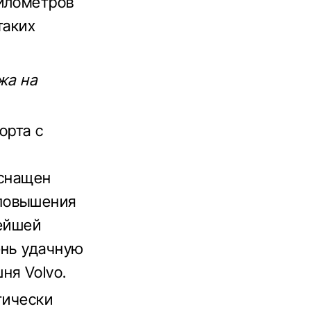
километров
таких
жа на
орта с
оснащен
 повышения
нейшей
ень удачную
ня Volvo.
тически