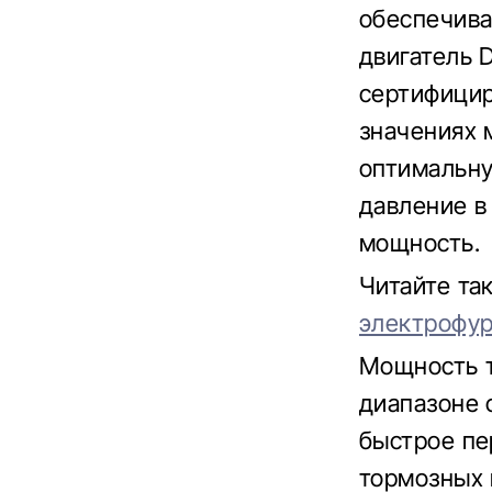
обеспечива
двигатель D
сертифицир
значениях 
оптимальну
давление в
мощность.
Читайте т
электрофу
Мощность т
диапазоне 
быстрое пе
тормозных 