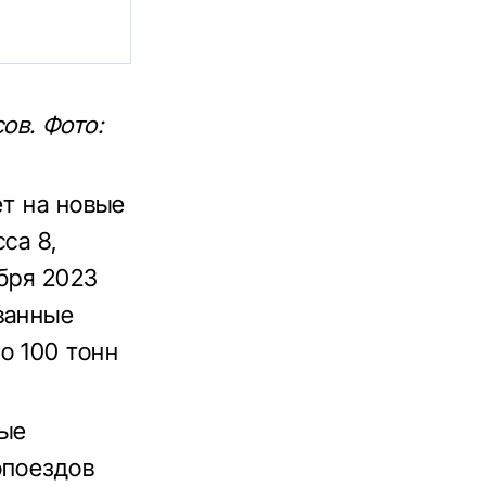
ов. Фото:
ет на новые
са 8,
бря 2023
ванные
о 100 тонн
рые
опоездов