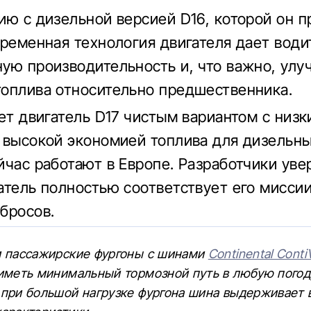
ию с дизельной версией D16, которой он п
временная технология двигателя дает вод
ую производительность и, что важно, ул
оплива относительно предшественника.
ает двигатель D17 чистым вариантом с низ
 высокой экономией топлива для дизельны
йчас работают в Европе. Разработчики уве
атель полностью соответствует его мисси
бросов.
и пассажирские фургоны с шинами
Continental Cont
иметь минимальный тормозной путь в любую погод
 при большой нагрузке фургона шина выдерживает 