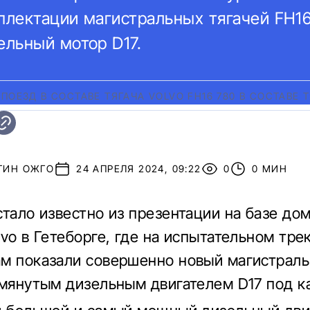
мплектации магистральных тягачей FH1
льный мотор D17.
ПОЕЗД В СОСТАВЕ ТЯГАЧА VOLVO FH16 780 В СОСТАВЕ Т
ТИН ОЖГО
24 АПРЕЛЯ 2024, 09:22
0
0 МИН
стало известно из презентации на базе до
lvo в Гетеборге, где на испытательном тре
м показали совершенно новый магистраль
омянутым дизельным двигателем D17 под к