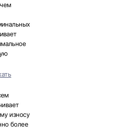
 чем
оминальных
чивает
имальное
ную
кать
сем
чивает
му износу
нно более