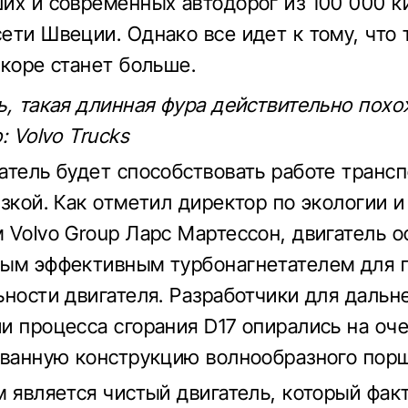
их и современных автодорог из 100 000 
ети Швеции. Однако все идет к тому, что 
скоре станет больше.
ь, такая длинная фура действительно похо
: Volvo Trucks
атель будет способствовать работе трансп
узкой. Как отметил директор по экологии и
 Volvo Group Ларс Мартессон, двигатель 
ным эффективным турбонагнетателем для
ьности двигателя. Разработчики для даль
и процесса сгорания D17 опирались на оч
ованную конструкцию волнообразного порш
м является чистый двигатель, который фак