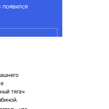
6 появился
ЯГАЧА VOLVO FH16 780
машнего
ке
ный тягач
абиной.