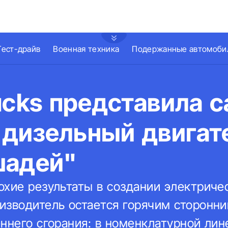
Тест-драйв
Военная техника
Подержанные автомоби
ucks представила 
дизельный двигат
шадей"
хие результаты в создании электричес
изводитель остается горячим сторонни
еннего сгорания: в номенклатурной лин