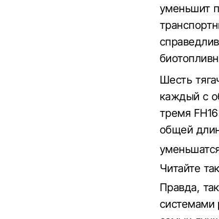
уменьшит п
транспортн
справедлив
биотопливн
Шесть тяга
каждый с о
тремя FH16
общей длин
уменьшатся
Читайте т
Правда, та
системами 