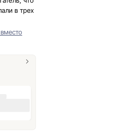
атель, что
лали в трех
 вместо