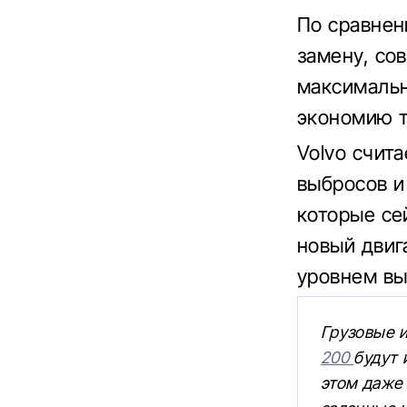
По сравнен
замену, со
максимальн
экономию т
Volvo счит
выбросов и
которые се
новый двиг
уровнем вы
Грузовые 
200
будут 
этом даже