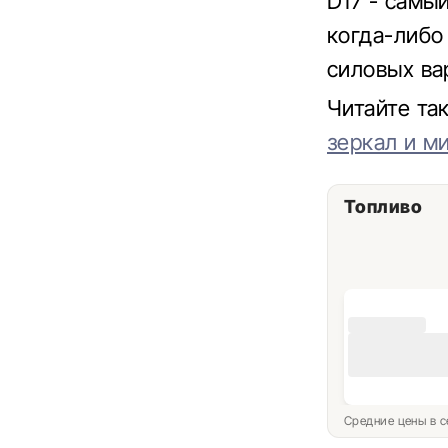
D17 - самы
когда-либо 
силовых вар
Читайте т
зеркал и м
Топливо
Средние цены в с