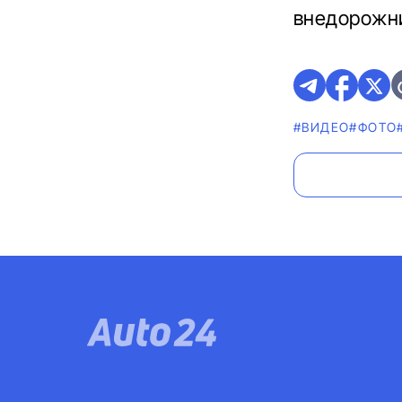
внедорожни
#ВИДЕО
#ФОТО