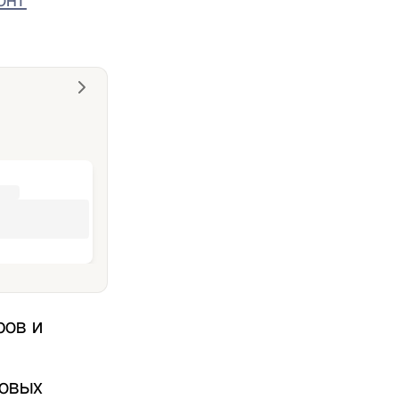
ров и
новых