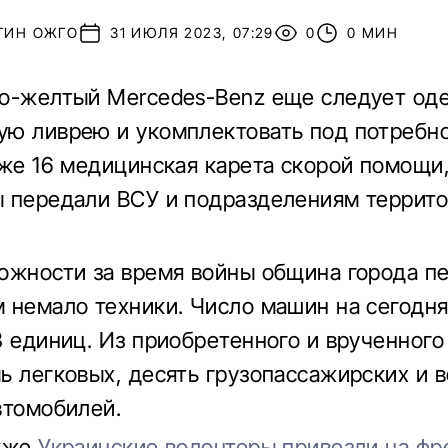
ТИН ОЖГО
31 ИЮЛЯ 2023, 07:29
0
0 МИН
о-желтый Mercedes-Benz еще следует оде
ю ливрею и укомплектовать под потребно
уже 16 медицинская карета скорой помощи
 передали ВСУ и подразделениям террит
ожности за время войны община города п
 немало техники. Число машин на сегодн
3 единиц. Из приобретенного и врученного
ь легковых, десять грузопассажирских и 
втомобилей.
кже
Украинские волонтеры привезли на фр