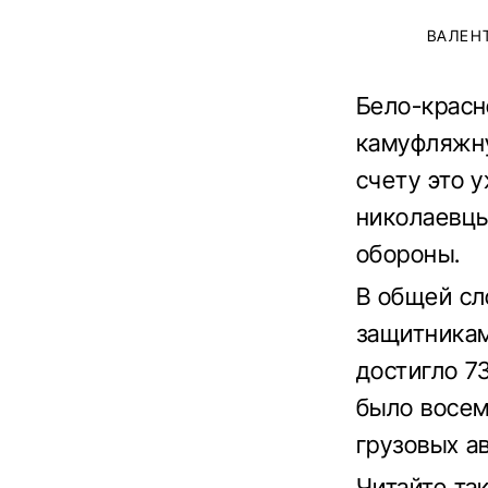
ВАЛЕН
Бело-красн
камуфляжну
счету это 
николаевцы
обороны.
В общей сл
защитникам
достигло 7
было восем
грузовых а
Читайте та