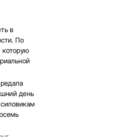
ть в
сти. По
, которую
ориальной
ередала
яшний день
 силовикам
восемь
онт