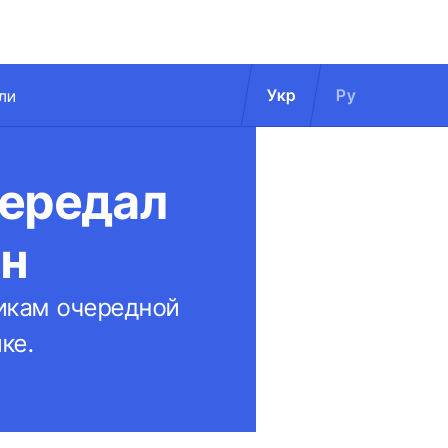
Укр
Ру
ли
передал
ин
икам очередной
ке.