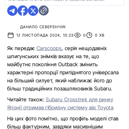
ДАНИЛО СЕВЕРЕНЧУК
12 ЛИСТОПАДА 2024, 10:23
0
0 ХВ
Як передає
Carscoops
, серія нещодавніх
шпигунських знімків вказує на те, що
майбутнє покоління Outback змінить
характерні пропорції припіднятого універсала
на більший силует, який наближає його до
більш традиційних позашляховиків Subaru.
Читайте також:
Subaru Crosstrek для ринку
Японії отримав гібридну систему від Toyota
На цих фото помітно, що профіль моделі став
більш фактурним, завдяки масивнішим