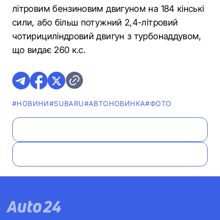
літровим бензиновим двигуном на 184 кінські
сили, або більш потужний 2,4-літровий
чотирициліндровий двигун з турбонаддувом,
що видає 260 к.с.
#НОВИНИ
#SUBARU
#АВТОНОВИНКА
#ФОТО