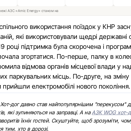
ережі АЗС «Amic Energy» станом на
спільного використання поїздок у КНР зас
аній, які використовували щедрі державні 
9 році підтримка була скорочена і програ
почала згортатися. По-перше, палку в коле
омила відмова органів місцевої влади у на
х паркувальних місць. По-друге, на зміну
м прийшли електромобілі нового покоління.
 Хот-дог давно став найпопулярнішим "перекусом" дл
ів, які зупиняються на заправці. А на
АЗК WOG хот-
аворитів їхніх гостей. Скуштуйте, щоб зрозуміти, чом
 тим, хто в дорозі.