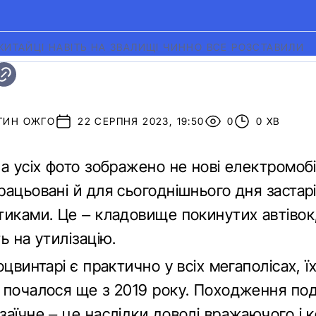
 КИТАЙЦІ НАВІТЬ НА ЗВАЛИЩІ ЧИННО ВСЕ РОЗСТАВИЛИ
ТИН ОЖГО
22 СЕРПНЯ 2023, 19:50
0
0 ХВ
а усіх фото зображено не нові електромобі
ацьовані й для сьогоднішнього дня застарі
иками. Це – кладовище покинутих автівок,
ь на утилізацію.
оцвинтарі є практично у всіх мегаполісах, ї
 почалося ще з 2019 року. Походження под
заїчне – це наслідки доволі вражаючого і 