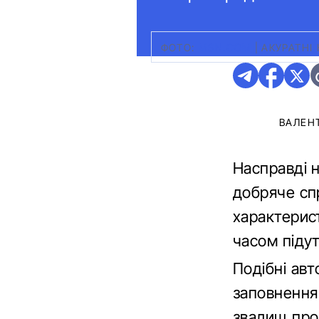
ФОТО:
MSN.COM
|
АКУРАТНІ
ВАЛЕН
Насправді н
добряче спр
характерист
часом підут
Подібні авт
заповнення
звалищ про