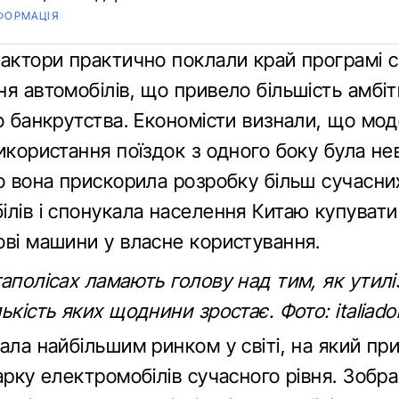
ФОРМАЦІЯ
фактори практично поклали край програмі с
я автомобілів, що привело більшість амбі
о банкрутства. Економісти визнали, що мо
икористання поїздок з одного боку була н
го вона прискорила розробку більш сучасни
ілів і спонукала населення Китаю купувати
ові машини у власне користування.
аполісах ламають голову над тим, як утилі
ькість яких щоднини зростає. Фото: italiado
ала найбільшим ринком у світі, на який п
арку електромобілів сучасного рівня. Зобр