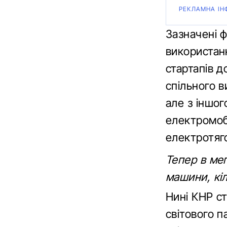
РЕКЛАМНА ІН
Зазначені 
використанн
стартапів д
спільного в
але з іншо
електромоб
електротяг
Тепер в мег
машини, кіл
Нині КНР ст
світового п