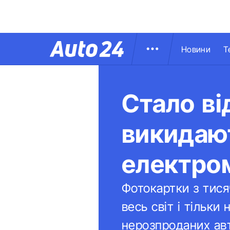
Новини
Т
Стало ві
викидаю
електром
Фотокартки з тися
весь світ і тільк
нерозпроданих а