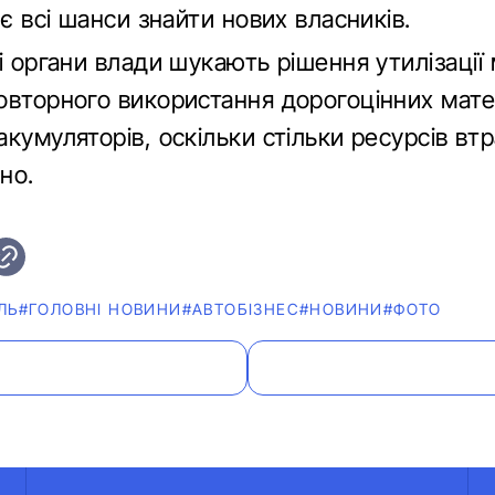
 є всі шанси знайти нових власників.
і органи влади шукають рішення утилізації
овторного використання дорогоцінних матер
кумуляторів, оскільки стільки ресурсів вт
но.
ЛЬ
#ГОЛОВНІ НОВИНИ
#АВТОБІЗНЕС
#НОВИНИ
#ФОТО