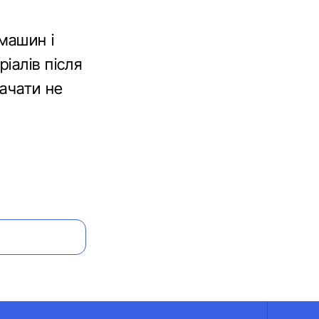
 машин і
іалів після
рачати не