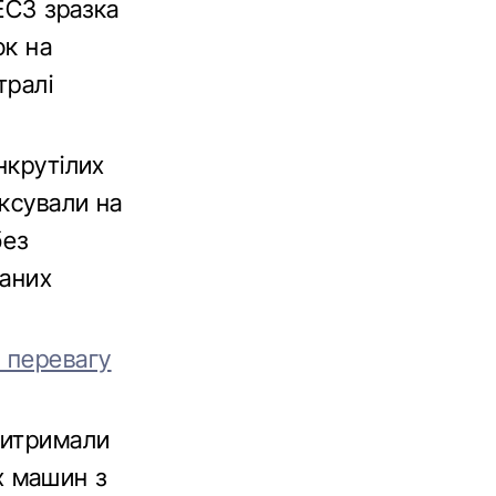
 EC3 зразка
ок на
тралі
нкрутілих
іксували на
без
ваних
 перевагу
витримали
их машин з