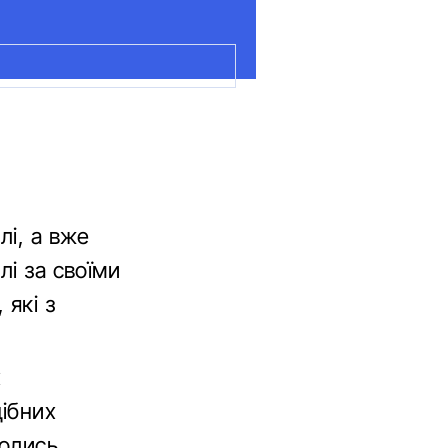
лі, а вже
лі за своїми
 які з
х
ібних
колись