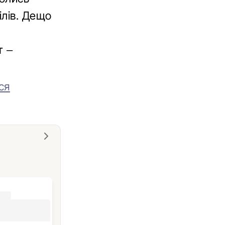
ілів. Дещо
т –
ся