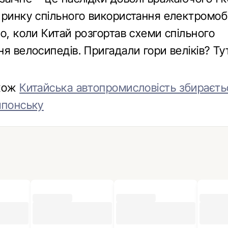
 ринку спільного використання електромоб
о, коли Китай розгортав схеми спільного
я велосипедів. Пригадали гори веліків? Ту
акож
Китайська автопромисловість збираєть
японську