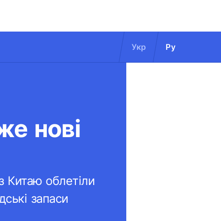
Укр
Ру
же нові
 з Китаю облетіли
дські запаси