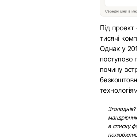
Середні ціни в м
Під проект 
тисячі комп
Однак у 201
поступово 
почину встр
безкоштовни
технологія
Зголоднів?
мандрівник
в списку ф
полюбилися