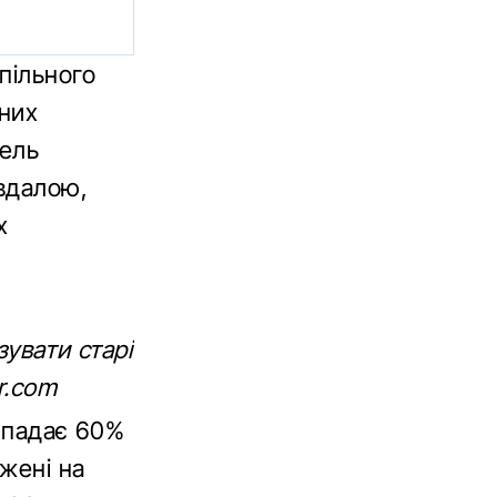
пільного
тних
дель
евдалою,
х
зувати старі
r.com
рипадає 60%
ажені на