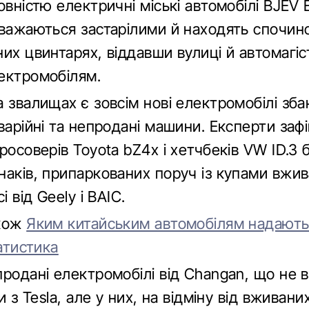
овністю електричні міські автомобілі BJEV
вважаються застарілими й находять спочин
их цвинтарях, віддавши вулиці й автомагіс
ектромобілям.
 звалищах є зовсім нові електромобілі зба
варійні та непродані машини. Експерти заф
росоверів Toyota bZ4x і хетчбеків VW ID.3 
наків, припаркованих поруч із купами вжи
і від Geely і BAIC.
акож
Яким китайським автомобілям надають
татистика
продані електромобілі від Changan, що не 
ни з Tesla, але у них, на відміну від вживан