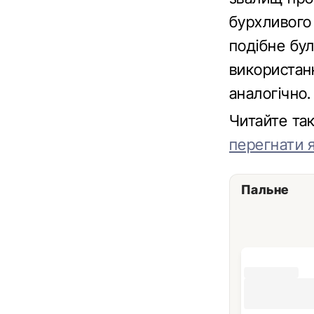
бурхливого
подібне бул
використанн
аналогічно.
Читайте т
перегнати 
Пальне