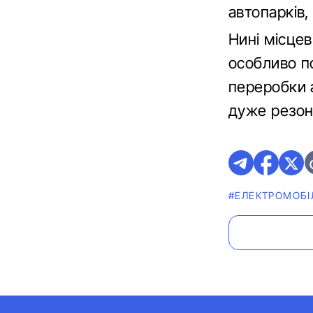
автопарків,
Нині місцев
особливо п
переробки а
дуже резон
#ЕЛЕКТРОМОБІ