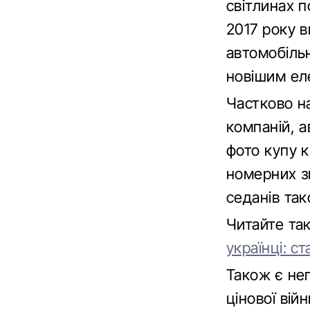
світлинах п
2017 року 
автомобільн
новішим ел
Частково на
компаній, а
фото купу к
номерних з
седанів такс
Читайте т
українці: с
Також є не
цінової вій