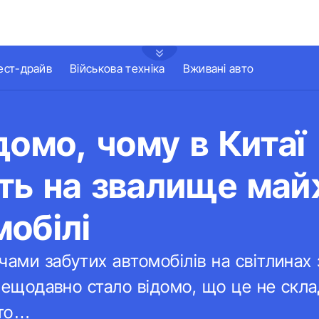
ест-драйв
Військова техніка
Вживані авто
домо, чому в Китаї
ть на звалище май
обілі
чами забутих автомобілів на світлинах
и нещодавно стало відомо, що це не скла
вто…