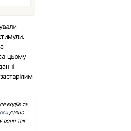
нували
стимули.
ма
са цьому
данні
 застарілим
я водіїв та
доги
давно
у вони так