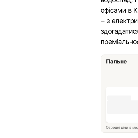
офісами в К
– з електр
здогадатися
преміальнос
Пальне
Середні ціни в м