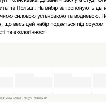
итаї та Польщі. На вибір запропонують дві 
ичною силовою установкою та водневою. 
, що весь цей набір подається під соусом
ті та екологічності.
ережі АЗС «Amic Energy» станом на