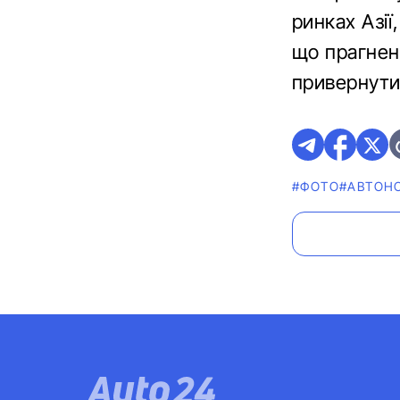
ринках Азії
що прагнен
привернути
#ФОТО
#АВТОН