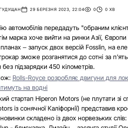
 ГУДУЩАН
29 БЕРЕЗНЯ 2023, 22:04
0
0 ХВ
ію автомобілів передадуть "обраним клієн
отім марка хоче вийти на ринки Азії, Європи 
планах – запуск двох версій Fosslin, на еле
трокар зможе розганятися до сотні за п'ять
 без підзарядки 450 кілометрів.
кож:
Rolls-Royce розробляє двигуни для ло
атимуть на водні
ий стартап Hiperon Motors (не плутати зі 
tors із сонячної Каліфорнії) представив кр
'я новинки складено із двох норвезьких слів: 
 lyn - блискавка. Дизайн – заслуга студії O