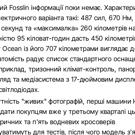
й Fosslin інформації поки немає. Характер
ектричного варіанта такі: 487 сил, 670 Нм,
ь секунд та «максималка» 260 кілометрів на
істю 95 кіловат-годин дасть 450 кілометрі
er Ocean із його 707 кілометрами виглядає 
атомість радує список стандартного оснащ
априклад, тризонний клімат-контроль, пано
гляд та медіасистема з 17-дюймовим диспл
світлодіодах.
утність "живих" фотографій, перші машини 
едати покупцям вже у третьому кварталі ць
ричних та п'ять водневих кросоверів
ватимуть для тестів, після чого модель з'