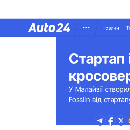
Новини
Т
Стартап 
кросовер
У Малайзії створи
Fosslin від старта