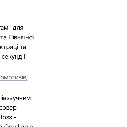
там" для
та Північної
ктриці та
 секунд і
комотивів,
співзвучним
осовер
foss -
ne One Lab з