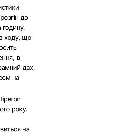
истики
 розгін до
 годину.
в ходу, що
досить
ення, в
рамний дах,
еєм на
Hiperon
ого року.
явиться на