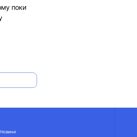
тому поки
у
Новини