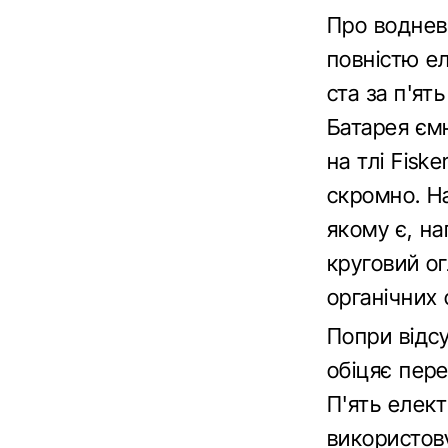
Про водневи
повністю ел
ста за п'ят
Батарея ємн
на тлі Fisk
скромно. Н
якому є, н
круговий о
органічних 
Попри відс
обіцяє пер
П'ять елект
використову