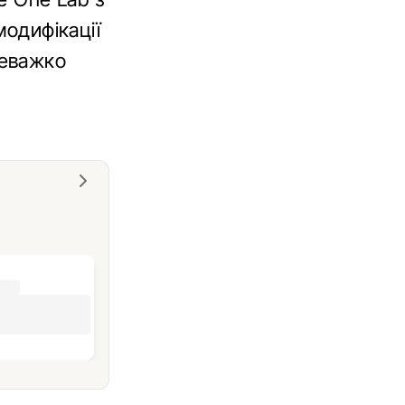
модифікації
Неважко