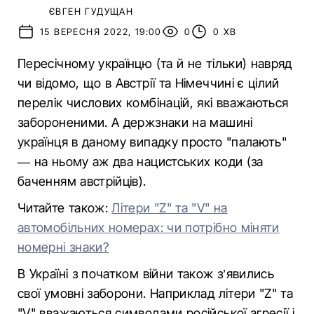
ЄВГЕН ГУДУЩАН
15 ВЕРЕСНЯ 2022, 19:00
0
0 ХВ
Пересічному українцю (та й не тільки) навряд
чи відомо, що в Австрії та Німеччині є цілий
перелік числових комбінацій, які вважаються
забороненими. А держзнаки на машині
українця в даному випадку просто "палають"
— на ньому аж два нацистських коди (за
баченням австрійців).
Читайте також:
Літери "Z" та "V" на
автомобільних номерах: чи потрібно міняти
номерні знаки?
В Україні з початком війни також з’явились
свої умовні заборони. Наприклад літери "Z" та
"V" вважаються символами російської агресії і