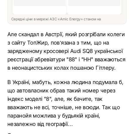
Середні ціни в мережі АЗС «Amic Energy» станом на
Але скандал в Австрії, який розгрібали колеги
з сайту ТопЖир, пов’язана з тим, що на
зарядженому кросовері Audi SQ8 української
реєстрації абревіатури "88" і "HH" вважаються
в неонацистських колах пошаною Гітлеру.
В Україні, мабуть, кожна людина подумала б,
що автовласник обрав такий номер через
індекс моделі "8", але, як бачите, так
вважають не всі, точніше, не всюди. Так що
паранойя можлива у будьякій країні,
незалежно від географії…