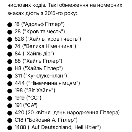
числових кодів. Такі обмеження на номерних
знаках діють з 2015-го року:
18 ("Адольф Гітлер")
28 ("Кров та честь")
828 ("Хайль, кров і честь")
74 ("Велика Німеччина")
84 ("Хайль дір")
88 ("Хайль Гітлер")
H8 ("Хайль Гітлер")
311 ("Ку-клукс-клан")
444 ("Німеччина німцям")
198 ("Зіг Хайль")
1919 ("СС")
191 ("СА")
420 (20 квітня, день народження Гітлера)
C18 ("Бойовий А. Гітлер")
1488 ("Auf Deutschland, Heil Hitler")