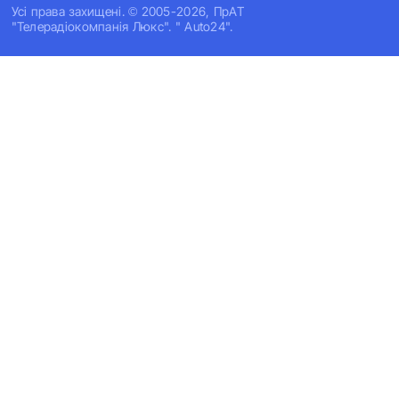
Усi права захищенi. © 2005-2026, ПрАТ
"Телерадіокомпанія Люкс". " Auto24".