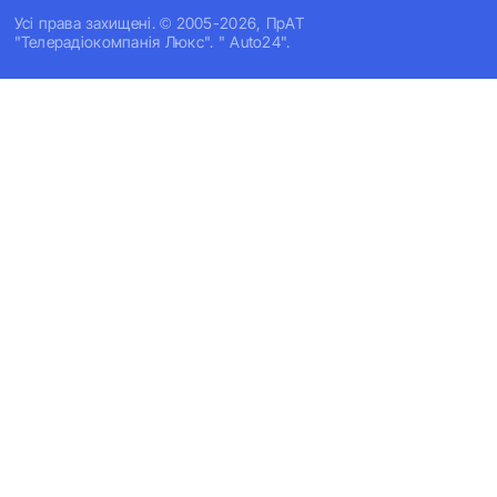
Усi права захищенi. © 2005-2026, ПрАТ
"Телерадіокомпанія Люкс". " Auto24".