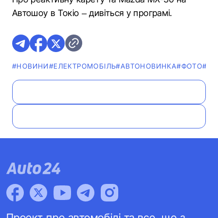
Автошоу в Токіо – дивіться у програмі.
#НОВИНИ
#ЕЛЕКТРОМОБІЛЬ
#АВТОНОВИНКА
#ФОТО
#ВІ
Проект про автомобілі та все, що з