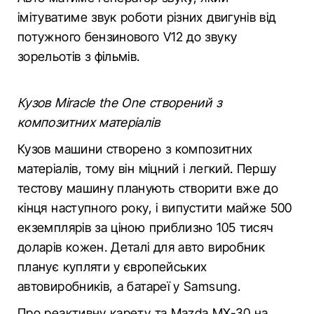
імітуватиме звук роботи різних двигунів від
потужного бензинового V12 до звуку
зорельотів з фільмів.
Кузов Miracle the One створений з
композитних матеріалів
Кузов машини створено з композитних
матеріалів, тому він міцний і легкий. Першу
тестову машину планують створити вже до
кінця наступного року, і випустити майже 500
екземплярів за ціною приблизно 105 тисяч
доларів кожен. Деталі для авто виробник
планує купляти у європейських
автовиробників, а батареї у Samsung.
Про реактивну карету та Mazda МХ-30 на