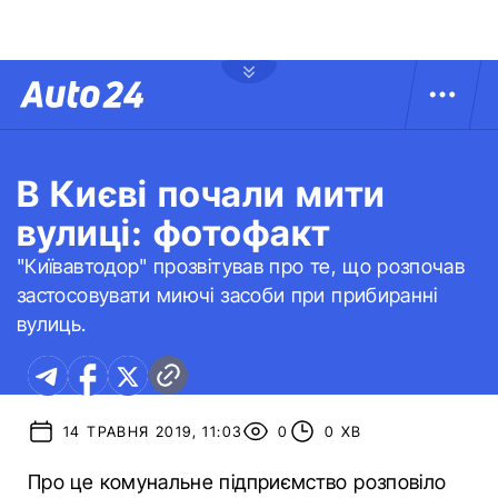
В Києві почали мити
вулиці: фотофакт
"Київавтодор" прозвітував про те, що розпочав
застосовувати миючі засоби при прибиранні
вулиць.
14 ТРАВНЯ 2019, 11:03
0
0 ХВ
Про це комунальне підприємство розповіло