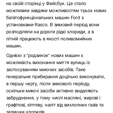
на своїй сторінці у Фейсбук. Це стало
можливим завдяки можливостям трьох нових
багатофункціональних машин Ford з
установками Rasco. В зимовий період вони
розподіляли на дороги рідкі хлориди, а в
літній працюють в якості поливомийних
машин.
Однією з “родзинок” нових машин є
можливість виконання миття вулиць із
застосуванням миючих засобів. Таке
генеральне прибирання доцільно виконувати,
в першу чергу, після зимового періоду,
оскільки миючі засоби активно видаляють
забруднення, у тому числі масляні, жирові і
графітові, кіптяву, наліт від вихлопних газів та
залишки хлоридів.