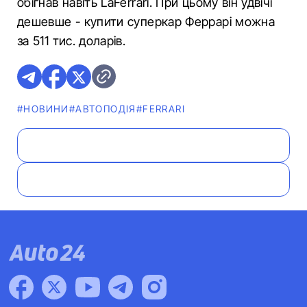
обігнав навіть LaFerrari. При цьому він удвічі
дешевше - купити суперкар Феррарі можна
за 511 тис. доларів.
#НОВИНИ
#АВТОПОДІЯ
#FERRARI