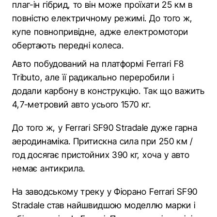
плаг-ін гібрид, то він може проїхати 25 км в
повністю електричному режимі. До того ж,
купе повнопривідне, адже електромотори
обертають передні колеса.
Авто побудований на платформі Ferrari F8
Tributo, але її радикально переробили і
додали карбону в конструкцію. Так що важить
4,7-метровий авто усього 1570 кг.
До того ж, у Ferrari SF90 Stradale дуже гарна
аеродинаміка. Притискна сила при 250 км /
год досягає пристойних 390 кг, хоча у авто
немає антикрила.
На заводському треку у Фіорано Ferrari SF90
Stradale став найшвидшою моделлю марки і