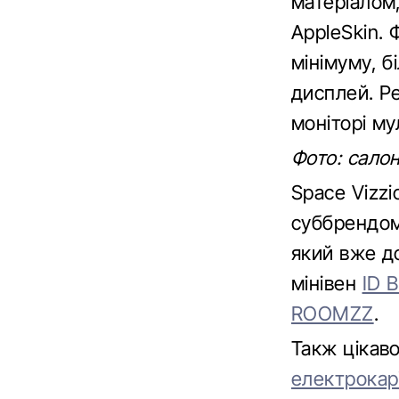
матеріалом
AppleSkin. 
мінімуму, б
дисплей. Р
моніторі м
Фото: сало
Space Vizz
суббрендом
який вже д
мінівен
ID 
ROOMZZ
.
Такж цікав
електрокарі