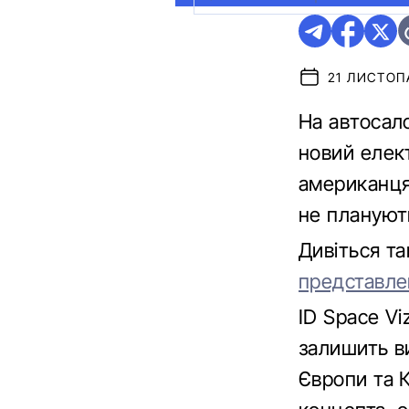
21 ЛИСТОПА
На автосал
новий елект
американця
не плануют
Дивіться т
представлен
ID Space Vi
залишить ви
Європи та 