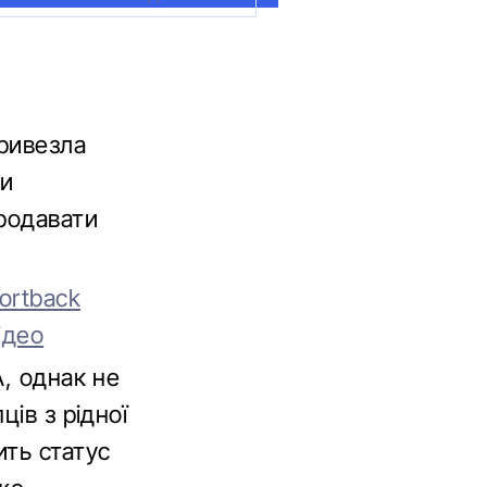
ривезла
ти
продавати
ortback
ідео
А, однак не
ів з рідної
ить статус