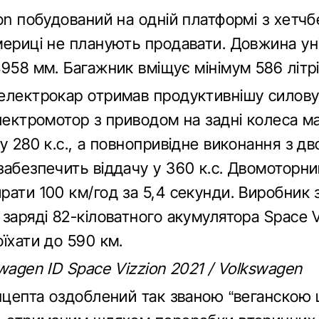
on побудований на одній платформі з хетчб
мериці не планують продавати. Довжина ун
958 мм. Багажник вміщує мінімум 586 літрі
електрокар отримав продуктивнішу силову
електромотор з приводом на задні колеса м
у 280 к.с., а повнопривідне виконання з д
забезпечить віддачу у 360 к.с. Двомоторни
рати 100 км/год за 5,4 секунди. Виробник 
заряді 82-кіловатного акумулятора Space V
їхати до 590 км.
wagen ID Space Vizzion 2021 / Volkswagen
онцепта оздоблений так званою “веганскою 