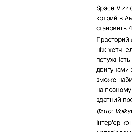
Space Vizzi
котрий в А
становить 4
Просторий 
ніж хетч: 
потужність 
двигунами 
зможе наби
на повному 
здатний про
Фото:
Volks
Інтер'єр к