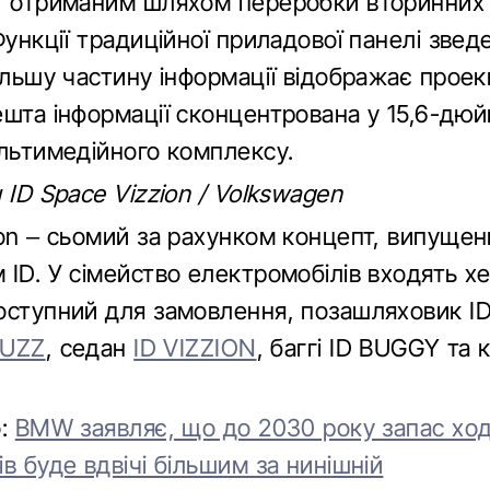
, отриманим шляхом переробки вторинних м
Функції традиційної приладової панелі звед
ільшу частину інформації відображає проек
ешта інформації сконцентрована у 15,6-дю
ультимедійного комплексу.
н
ID Space Vizzion / Volkswagen
ion – сьомий за рахунком концепт, випущен
 ID. У сімейство електромобілів входять х
оступний для замовлення, позашляховик I
BUZZ
, седан
ID VIZZION
, баггі ID BUGGY та
о:
BMW заявляє, що до 2030 року запас хо
в буде вдвічі більшим за нинішній