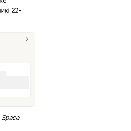
вже
икі 22-
 Space