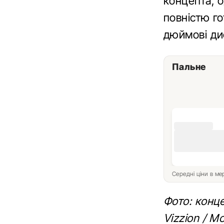
концепта, о
повністю го
дюймові ди
Пальне
Середні ціни в м
Фото: конц
Vizzion / Mo