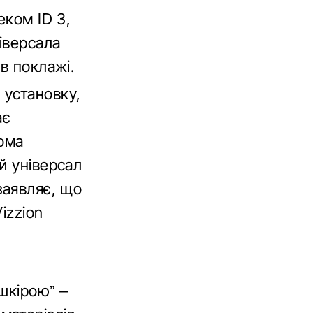
еком ID 3,
іверсала
в поклажі.
 установку,
ає
вома
й універсал
заявляє, що
izzion
шкірою” –