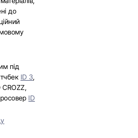
атеріалів,
ені до
ційний
ймовому
им під
етчбек
ID 3
,
D CROZZ,
 кросовер
ID
ду