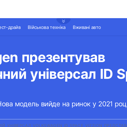
ест-драйв
Військова техніка
Вживані авто
gen презентував
ний універсал ID 
Нова модель вийде на ринок у 2021 році
ИЙ УНІВЕРСАЛ VOLKSWAGEN ID SPACE VIZZION ПРЕДСТА