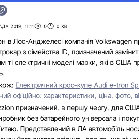
ДА 2019, 11:11
0
0 ХВ
он в Лос-Анджелесі компанія Volkswagen п
рокар з сімейства ID, призначений заміни
м ті електричні моделі марки, які в США 
ь.
акож:
Електричний крос-купе Audi e-tron Sp
ий офіційно: характеристики, ціна, фото, в
zzion призначений, в першу чергу, для СШ
робник без батарейного універсала і покупц
Китаю. Представлений в ЛА автомобіль нос