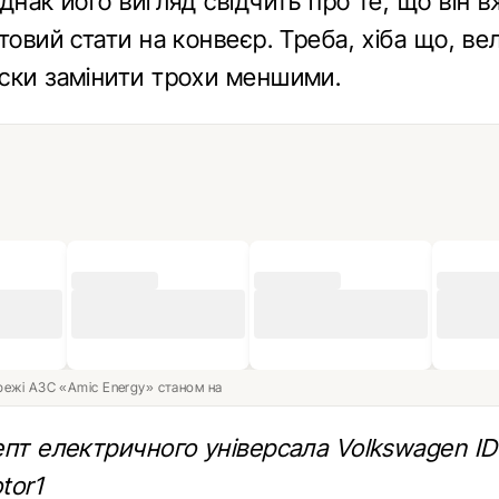
днак його вигляд свідчить про те, що він 
товий стати на конвеєр. Треба, хіба що, вел
ски замінити трохи меншими.
ережі АЗС «Amic Energy» станом на
епт електричного універсала Volkswagen ID
tor1