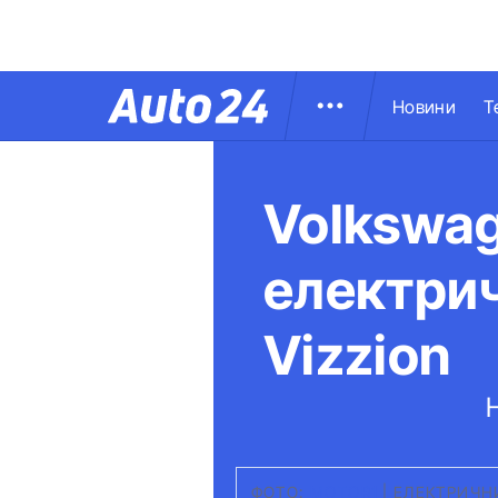
Новини
Т
Volkswa
електрич
Vizzion
ФОТО:
MOTOR1
|
ЕЛЕКТРИЧН