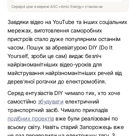
Середні ціни в мережі АЗС «Amic Energy» станом на
Завдяки відео на YouTube та інших соціальних
мережах, виготовлення саморобних
пристроїв стало дуже популярним останнім
часом. Пошук за абревіатурою DIY (Do It
Yourself, зроби це сам) видає безліч
найрізноманітніших відео-уроків для
майстрування найрізноманітніших речей від
дерев’яної рогачки до електромобіля.
Серед ентузіастів DIY чимало тих, хто хоче
самостійно
збудувати
електричний
транспортний засіб. Чимало прикладів
подібних проектів
вже були реалізовані по
всьому світу. Навіть старий Запорожець вже
не раз переводили на електричну тягу. З