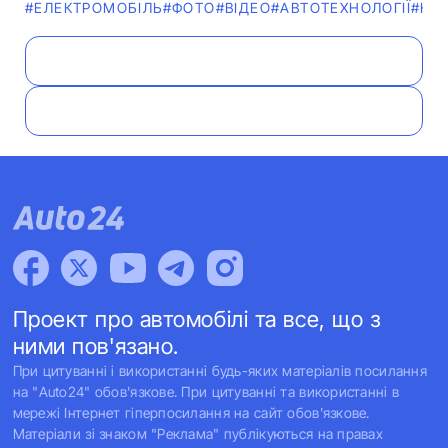
#ЕЛЕКТРОМОБІЛЬ
#ФОТО
#ВІДЕО
#АВТОТЕХНОЛОГІЇ
#НО
Проект про автомобілі та все, що з
ними пов'язано.
При цитуванні і використанні будь-яких матеріалів посилання
на "Auto24" обов'язкове. При цитуванні та використанні в
мережі Інтернет гіперпосилання на сайт обов'язкове.
Матеріали зі знаком "Реклама" публікуються на правах