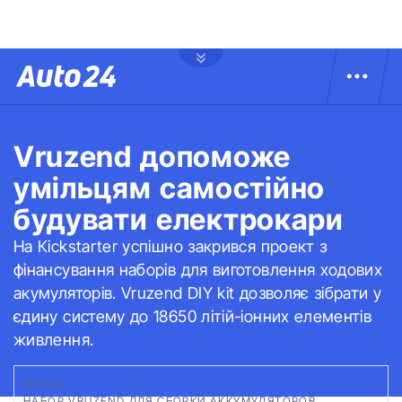
Vruzend допоможе
умільцям самостійно
будувати електрокари
На Кickstarter успішно закрився проект з
фінансування наборів для виготовлення ходових
акумуляторів. Vruzend DIY kit дозволяє зібрати у
єдину систему до 18650 літій-іонних елементів
живлення.
ФОТО:
VRUZEND
|
НАБОР VRUZEND ДЛЯ СБОРКИ АККУМУЛЯТОРОВ