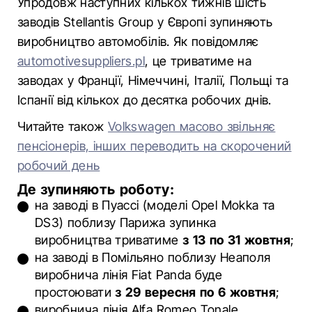
Упродовж наступних кількох тижнів шість
заводів Stellantis Group у Європі зупиняють
виробництво автомобілів. Як повідомляє
automotivesuppliers.pl
, це триватиме на
заводах у Франції, Німеччині, Італії, Польщі та
Іспанії від кількох до десятка робочих днів.
Читайте також
Volkswagen масово звільняє
пенсіонерів, інших переводить на скорочений
робочий день
Де зупиняють роботу:
на заводі в Пуассі (моделі Opel Mokka та
DS3) поблизу Парижа зупинка
виробництва триватиме
з 13 по 31 жовтня
;
на заводі в Помільяно поблизу Неаполя
виробнича лінія Fiat Panda буде
простоювати
з 29 вересня по 6 жовтня
;
виробнича лінія Alfa Romeo Tonale