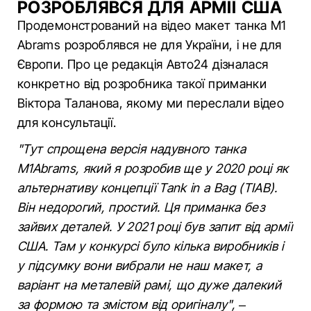
РОЗРОБЛЯВСЯ ДЛЯ АРМІЇ США
Продемонстрований на відео макет танка M1
Abrams розроблявся не для України, і не для
Європи. Про це редакція Авто24 дізналася
конкретно від розробника такої приманки
Віктора Таланова, якому ми переслали відео
для консультації.
"Тут спрощена версія надувного танка
M1Abrams, який я розробив ще у 2020 році як
альтернативу концепції Tank in a Bag (TIAB).
Він недорогий, простий. Ця приманка без
зайвих деталей. У 2021 році був запит від армії
США. Там у конкурсі було кілька виробників і
у підсумку вони вибрали не наш макет, а
варіант на металевій рамі, що дуже далекий
за формою та змістом від оригіналу",
–