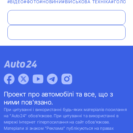
#ВІДЕО
#ФОТО
#НОВИНИ
#ВІЙСЬКОВА ТЕХНІКА
#ГОЛОВН
Проект про автомобілі та все, що з
ними пов'язано.
При цитуванні і використанні будь-яких матеріалів посилання
на "Auto24" обов'язкове. При цитуванні та використанні в
мережі Інтернет гіперпосилання на сайт обов'язкове.
Матеріали зі знаком "Реклама" публікуються на правах