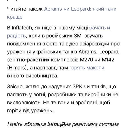
Читайте також
Abrams чи Leopard: який танк
краще
В Inflatech, як ніде в іншому місці
бачать й
радіють
, коли в російських ЗМІ звучать
повідомлення з фото та відео авіарозвідки про
ураження українських танків Abrams, Leopard,
зенітно-ракетних комплексів M270 чи M142
(Himars), а насправді там
горять макети
їхнього виробництва.
Звісно, жалю до надувних ЗРК чи танків, що
палають у вогні, розробники та виробники не
висловлюють. Не те вони й зроблені, щоб
горіти від уражень.
Навіть зблизька імітаційна реактивна система