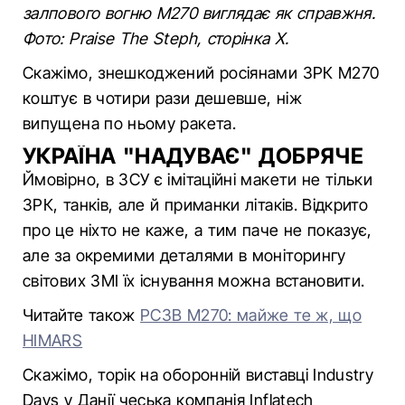
залпового вогню M270 виглядає як справжня.
Фото: Praise The Steph, сторінка Х.
Скажімо, знешкоджений росіянами ЗРК M270
коштує в чотири рази дешевше, ніж
випущена по ньому ракета.
УКРАЇНА "НАДУВАЄ" ДОБРЯЧЕ
Ймовірно, в ЗСУ є імітаційні макети не тільки
ЗРК, танків, але й приманки літаків. Відкрито
про це ніхто не каже, а тим паче не показує,
але за окремими деталями в моніторингу
світових ЗМІ їх існування можна встановити.
Читайте також
РСЗВ M270: майже те ж, що
HIMARS
Скажімо, торік на оборонній виставці Industry
Days у Данії чеська компанія Inflatech