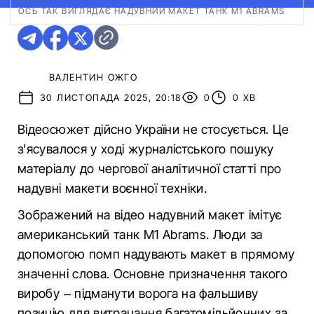
ОСЬ ТАК ВИГЛЯДАЄ НАДУВНИЙ МАКЕТ ТАНК M1 ABRAMS
ВАЛЕНТИН ОЖГО
30 ЛИСТОПАДА 2025, 20:18
0
0 ХВ
Відеосюжет дійсно України не стосується. Це
з'ясувалося у ході журналістського пошуку
матеріалу до чергової аналітичної статті про
надувні макети воєнної техніки.
Зображений на відео надувний макет імітує
американський танк M1 Abrams. Люди за
допомогою помп надувають макет в прямому
значенні слова. Основне призначення такого
виробу – підманути ворога на фальшиву
позицію для витрачання багатомільйонних за