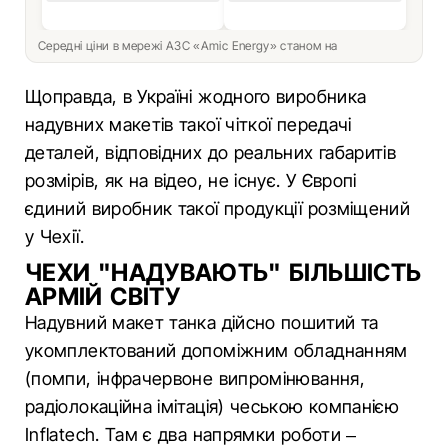
Середні ціни в мережі АЗС «Amic Energy» станом на
Щоправда, в Україні жодного виробника
надувних макетів такої чіткої передачі
деталей, відповідних до реальних габаритів
розмірів, як на відео, не існує. У Європі
єдиний виробник такої продукції розміщений
у Чехії.
ЧЕХИ "НАДУВАЮТЬ" БІЛЬШІСТЬ
АРМІЙ СВІТУ
Надувний макет танка дійсно пошитий та
укомплектований допоміжним обладнанням
(помпи, інфрачервоне випромінювання,
радіолокаційна імітація) чеською компанією
Inflatech. Там є два напрямки роботи –