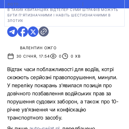
ФОТО:
ПОЛІЦІЯ ЛЮБУСЬКОГО ПОВІТУ
|
В ТАКИХ КВИТАНЦІЯХ ВІДТЕПЕР СУМИ ШТРАФІВ МОЖУТЬ
БУТИ П'ЯТИЗНАЧНИМИ І НАВІТЬ ШЕСТИЗНАЧНИМИ В
ЗЛОТИХ
ВАЛЕНТИН ОЖГО
30 СІЧНЯ, 17:54
0
0 ХВ
Відтак часи поблажливості для водіїв, котрі
скоюють серйозні правопорушення, минули.
У переліку покарань з'явилася позиція про
довічного позбавлення водійських прав за
порушення судових заборон, а також про 10-
річне ув'язнення чи конфіскацію
транспортного засобу.
Як пише
auto-swiat.pl
, передбачено