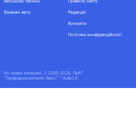
Військова техніка
Правила сайту
Вживані авто
Редакція
Контакти
Політика конфіденційності
Усi права захищенi. © 2005-2026, ПрАТ
"Телерадіокомпанія Люкс". " Auto24".