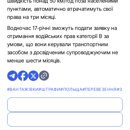
швидкість понад 50 км/год поза населеними
пунктами, автоматично втрачатимуть свої
права на три місяці.
Водночас 17-річні зможуть подати заявку на
отримання водійських прав категорії B за
умови, що вони керували транспортним
засобом з досвідченим супроводжуючим не
менше шести місяців.
#ВАНТАЖІВКИ
#ШТРАФИ
#ПОЛЬЩА
#ПЕРЕВЕЗЕННЯ
#ЗАК