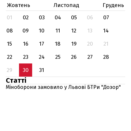
Жовтень
Листопад
Грудень
01
02
03
04
05
06
07
08
09
10
11
12
13
14
15
16
17
18
19
20
21
22
23
24
25
26
27
28
29
30
31
Статті
Міноборони замовило у Львові БТРи "Дозор"