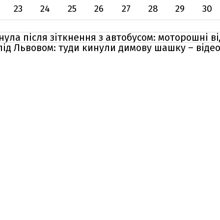
23
24
25
26
27
28
29
30
ула після зіткнення з автобусом: моторошні в
 під Львовом: туди кинули димову шашку – віде