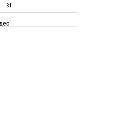
31
ідео
о