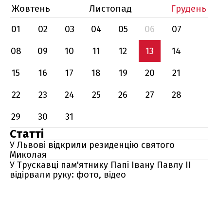
Жовтень
Листопад
Грудень
01
02
03
04
05
06
07
08
09
10
11
12
13
14
15
16
17
18
19
20
21
22
23
24
25
26
27
28
29
30
31
Статті
У Львові відкрили резиденцію святого
Миколая
У Трускавці пам'ятнику Папі Івану Павлу II
відірвали руку: фото, відео