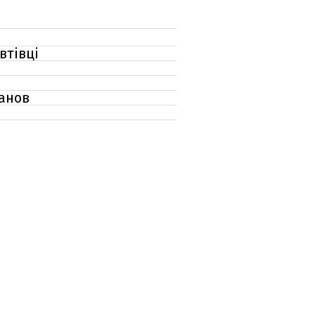
втівці
танов