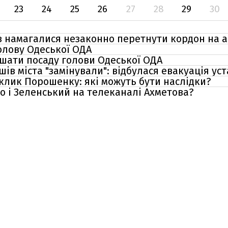
23
24
25
26
27
28
29
30
в намагалися незаконно перетнути кордон на а
олову Одеської ОДА
шати посаду голови Одеської ОДА
шів міста "замінували": відбулася евакуація ус
иклик Порошенку: які можуть бути наслідки?
 і Зеленський на телеканалі Ахметова?