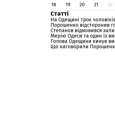
18
19
20
21
22
Статті
На Одещині троє чоловікі
Порошенко відсторонив г
Степанов відмовився зали
Мерію Одеси та один із ви
​​Голова Одещини кинув в
Що наговорили Порошенко