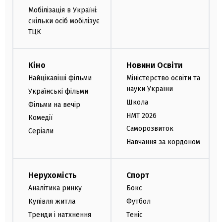
Мобілізація в Україні:
скільки осіб мобілізує
ТЦК
Кіно
Новини Освіти
Найцікавіші фільми
Міністерство освіти та
науки України
Українські фільми
Школа
Фільми на вечір
НМТ 2026
Комедії
Саморозвиток
Серіали
Навчання за кордоном
Нерухомість
Спорт
Аналітика ринку
Бокс
Купівля житла
Футбол
Тренди і натхнення
Теніс