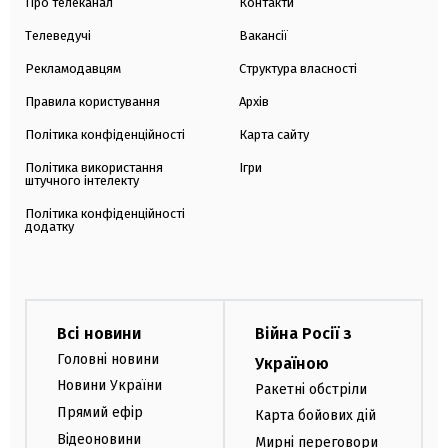
Про телеканал
Контакти
Телеведучі
Вакансії
Рекламодавцям
Структура власності
Правила користування
Архів
Політика конфіденційності
Карта сайту
Політика використання
Ігри
штучного інтелекту
Політика конфіденційності
додатку
Всі новини
Війна Росії з
Головні новини
Україною
Новини України
Ракетні обстріли
Прямий ефір
Карта бойових дій
Відеоновини
Мирні переговори