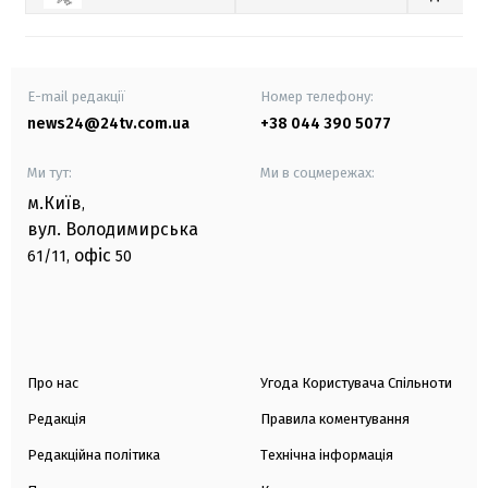
E-mail редакції
Номер телефону:
news24@24tv.com.ua
+38 044 390 5077
Ми тут:
Ми в соцмережах:
м.Київ
,
вул. Володимирська
офіс
61/11,
50
Про нас
Угода Користувача Спільноти
Редакція
Правила коментування
Редакційна політика
Технічна інформація