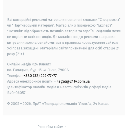
smart tv
samsung smart tv
Всі комерційні рекламні матеріали позначені словами "Спецпроєкт"
чи "Партнерський матеріал". Матеріали з позначкою "Експерт",
"Позиція" відображають позицію авторів та героїв. Редакція може
не поділяти їхніх поглядів. Детальніше щодо реклами та правил
цитування можна ознайомитись в правилах користування сайтом.
Усі права захищені.
Матеріали сайту призначені для осіб старше
21
року (21+)
Онлайн-медіа «24 Канал»
пл. Галицька, буд. 15, м. Львів, 79008
Телефон
+380 (32) 229-77-77
Адреса електронної пошти —
legal@24tv.com.ua
Ідентифікатор онлайн-медіа в Реєстрі суб'єктів у сфері медіа —
R40-06057
© 2005—2026,
ПрАТ «Телерадіокомпанія "Люкс"», 24 Канал.
Розробка сайту
-