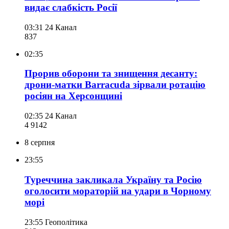
видає слабкість Росії
03:31
24 Канал
837
02:35
Прорив оборони та знищення десанту:
дрони-матки Barracuda зірвали ротацію
росіян на Херсонщині
02:35
24 Канал
4 914
2
8 серпня
23:55
Туреччина закликала Україну та Росію
оголосити мораторій на удари в Чорному
морі
23:55
Геополітика