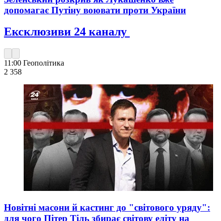
допомагає Путіну воювати проти України
Ексклюзиви 24 каналу
11:00
Геополітика
2 358
Новітні масони й кастинг до "світового уряду":
для чого Пітер Тіль збирає світову еліту на