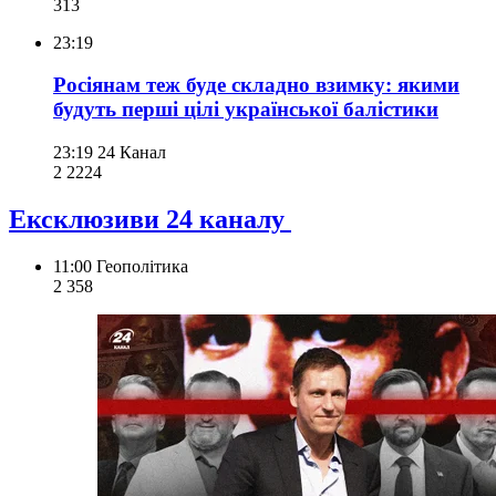
313
23:19
Росіянам теж буде складно взимку: якими
будуть перші цілі української балістики
23:19
24 Канал
2 222
4
Ексклюзиви 24 каналу
11:00
Геополітика
2 358