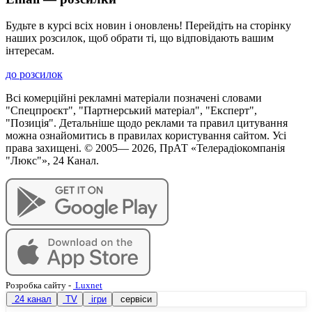
Будьте в курсі всіх новин і оновлень! Перейдіть на сторінку
наших розсилок, щоб обрати ті, що відповідають вашим
інтересам.
до розсилок
Всі комерційні рекламні матеріали позначені словами
"Спецпроєкт", "Партнерський матеріал", "Експерт",
"Позиція". Детальніше щодо реклами та правил цитування
можна ознайомитись в правилах користування сайтом. Усі
права захищені. © 2005—
2026
, ПрАТ «Телерадіокомпанія
"Люкс"», 24 Канал.
Розробка сайту
-
Luxnet
24 канал
TV
ігри
сервіси