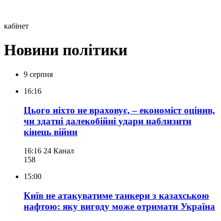
кабінет
Новини політики
9 серпня
16:16
Цього ніхто не враховує, – економіст оцінив,
чи здатні далекобійні удари наблизити
кінець війни
16:16
24 Канал
158
15:00
Київ не атакуватиме танкери з казахською
нафтою: яку вигоду може отримати Україна