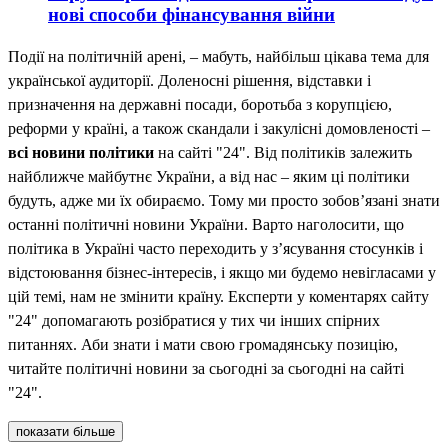
нові способи фінансування війни
Події на політичній арені, – мабуть, найбільш цікава тема для
української аудиторії. Доленосні рішення, відставки і
призначення на державні посади, боротьба з корупцією,
реформи у країні, а також скандали і закулісні домовленості –
всі новини політики
на сайті "24". Від політиків залежить
найближче майбутнє України, а від нас – яким ці політики
будуть, адже ми їх обираємо. Тому ми просто зобов’язані знати
останні політичні новини України. Варто наголосити, що
політика в Україні часто переходить у з’ясування стосунків і
відстоювання бізнес-інтересів, і якщо ми будемо невігласами у
цій темі, нам не змінити країну. Експерти у коментарях сайту
"24" допомагають розібратися у тих чи інших спірних
питаннях. Аби знати і мати свою громадянську позицію,
читайте політичні новини за сьогодні за сьогодні на сайті
"24".
показати більше