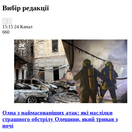
Вибір редакції
15:15
24 Канал
660
Одна з наймасованіших атак: які наслідки
страшного обстрілу Одещини, який тривав з
ночі