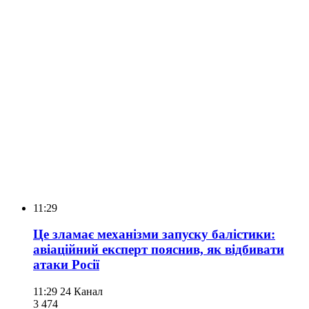
11:29
Це зламає механізми запуску балістики:
авіаційний експерт пояснив, як відбивати
атаки Росії
11:29
24 Канал
3 474