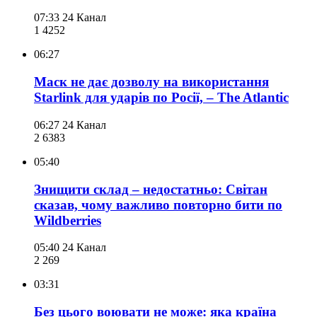
07:33
24 Канал
1 425
2
06:27
Маск не дає дозволу на використання
Starlink для ударів по Росії, – The Atlantic
06:27
24 Канал
2 638
3
05:40
Знищити склад – недостатньо: Світан
сказав, чому важливо повторно бити по
Wildberries
05:40
24 Канал
2 269
03:31
Без цього воювати не може: яка країна