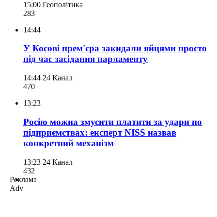
15:00
Геополітика
283
14:44
У Косові прем'єра закидали яйцями просто
під час засідання парламенту
14:44
24 Канал
470
13:23
Росію можна змусити платити за удари по
підприємствах: експерт NISS назвав
конкретний механізм
13:23
24 Канал
432
Реклама
Adv