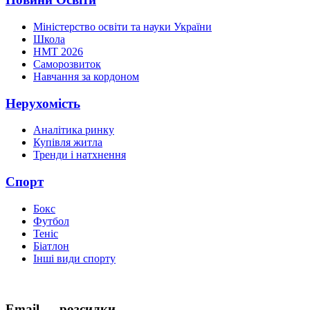
Міністерство освіти та науки України
Школа
НМТ 2026
Саморозвиток
Навчання за кордоном
Нерухомість
Аналітика ринку
Купівля житла
Тренди і натхнення
Спорт
Бокс
Футбол
Теніс
Біатлон
Інші види спорту
Email — розсилки