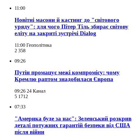
11:00
Новітні масони й кастинг до "світового
уряду": для чого Пітер Тіль збирає світову
еліту на закриті зустрічі Dialog
11:00
Геополітика
2 358
09:26
Путін промацує межі компромісу: чому
Кремлю раптом знадобилася Європа
09:26
24 Канал
5 171
2
07:33
"Америка буде за нас": Зеленський розкрив
деталі потужних гарантій безпеки від США
після війни