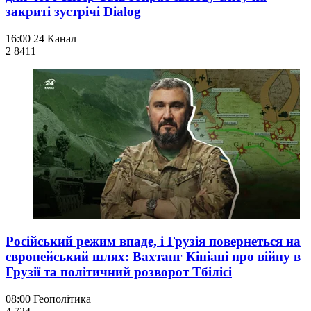
закриті зустрічі Dialog
16:00
24 Канал
2 841
1
Російський режим впаде, і Грузія повернеться на
європейський шлях: Вахтанг Кіпіані про війну в
Грузії та політичний розворот Тбілісі
08:00
Геополітика