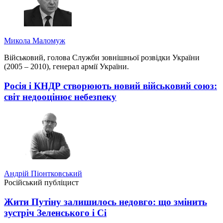
Микола Маломуж
Військовий, голова Служби зовнішньої розвідки України
(2005 – 2010), генерал армії України.
Росія і КНДР створюють новий військовий союз:
світ недооцінює небезпеку
Андрій Піонтковський
Російський публіцист
Жити Путіну залишилось недовго: що змінить
зустріч Зеленського і Сі