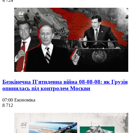
4 724
Безкінечна П'ятиденна війна 08-08-08: як Грузія
опинилась під контролем Москви
07:00
Економіка
8 712