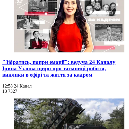
"Зібратись, попри емоції": ведуча 24 Каналу
Ірина Узлова щиро про таємниці роботи,
виклики в ефірі та життя за кадром
12:58
24 Канал
13 732
7