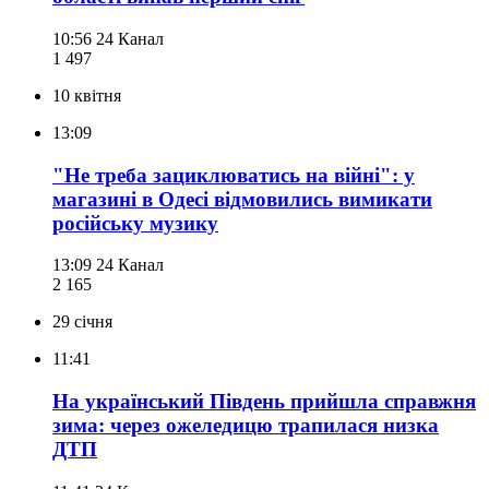
10:56
24 Канал
1 497
10 квітня
13:09
"Не треба зациклюватись на війні": у
магазині в Одесі відмовились вимикати
російську музику
13:09
24 Канал
2 165
29 січня
11:41
На український Південь прийшла справжня
зима: через ожеледицю трапилася низка
ДТП