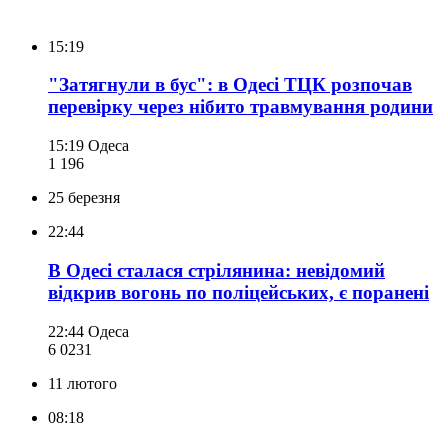
15:19
"Затягнули в бус": в Одесі ТЦК розпочав
перевірку через нібито травмування родини
15:19
Одеса
1 196
25 березня
22:44
В Одесі сталася стрілянина: невідомий
відкрив вогонь по поліцейських, є поранені
22:44
Одеса
6 023
1
11 лютого
08:18