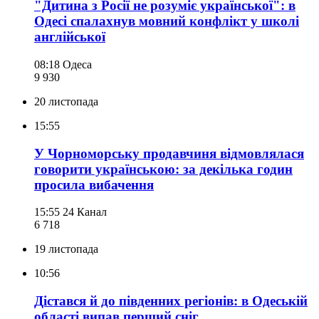
"Дитина з Росії не розуміє української": в
Одесі спалахнув мовний конфлікт у школі
англійської
08:18
Одеса
9 930
20 листопада
15:55
У Чорноморську продавчиня відмовлялася
говорити українською: за декілька годин
просила вибачення
15:55
24 Канал
6 718
19 листопада
10:56
Дістався й до південних регіонів: в Одеській
області випав перший сніг