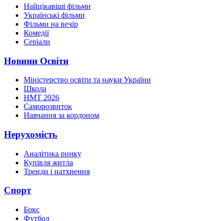
Найцікавіші фільми
Українські фільми
Фільми на вечір
Комедії
Серіали
Новини Освіти
Міністерство освіти та науки України
Школа
НМТ 2026
Саморозвиток
Навчання за кордоном
Нерухомість
Аналітика ринку
Купівля житла
Тренди і натхнення
Спорт
Бокс
Футбол