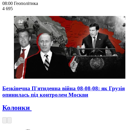
08:00
Геополітика
4 695
Безкінечна П'ятиденна війна 08-08-08: як Грузія
опинилась під контролем Москви
Колонки