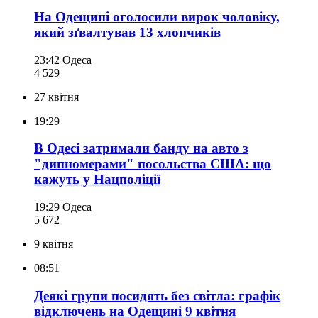
На Одещині оголосили вирок чоловіку,
який зґвалтував 13 хлопчиків
23:42
Одеса
4 529
27 квітня
19:29
В Одесі затримали банду на авто з
"дипномерами" посольства США: що
кажуть у Нацполіції
19:29
Одеса
5 672
9 квітня
08:51
Деякі групи посидять без світла: графік
відключень на Одещині 9 квітня