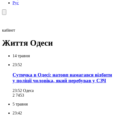
Рус
кабінет
Життя Одеси
14 травня
23:52
Сутичка в Одесі: натовп намагався відбити
у поліції чоловіка, який перебував у СЗЧ
23:52
Одеса
2 745
3
5 травня
23:42