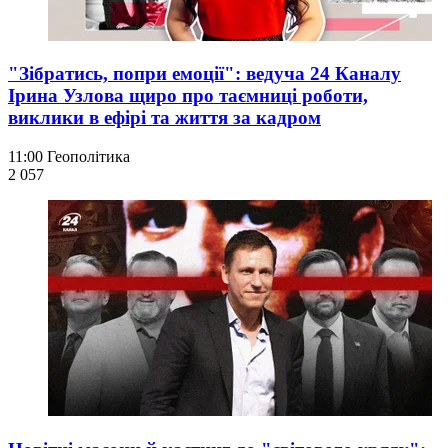
"Зібратись, попри емоції": ведуча 24 Каналу
Ірина Узлова щиро про таємниці роботи,
виклики в ефірі та життя за кадром
11:00
Геополітика
2 057