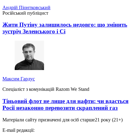
Андрій Піонтковський
Російський публіцист
Жити Путіну залишилось недовго: що змінить
зустріч Зеленського і Сі
Максим Гардус
Спеціаліст з комунікацій Razom We Stand
Тіньовий флот не лише для нафти: чи вдасться
Росії незаконно перевозити скраплений газ
Матеріали сайту призначені для осіб старше
21 року (21+)
E-mail редакції: