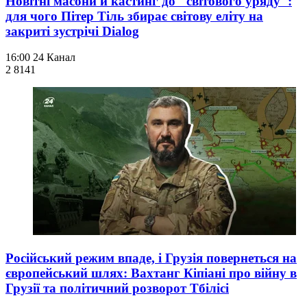
Новітні масони й кастинг до "світового уряду":
для чого Пітер Тіль збирає світову еліту на
закриті зустрічі Dialog
16:00
24 Канал
2 814
1
Російський режим впаде, і Грузія повернеться на
європейський шлях: Вахтанг Кіпіані про війну в
Грузії та політичний розворот Тбілісі