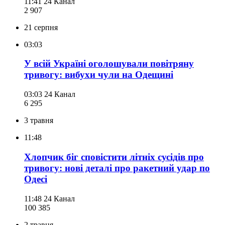
11:41
24 Канал
2 907
21 серпня
03:03
У всій Україні оголошували повітряну
тривогу: вибухи чули на Одещині
03:03
24 Канал
6 295
3 травня
11:48
Хлопчик біг сповістити літніх сусідів про
тривогу: нові деталі про ракетний удар по
Одесі
11:48
24 Канал
100 385
2 травня