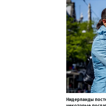
Нидерланды посте
некоторые послаб