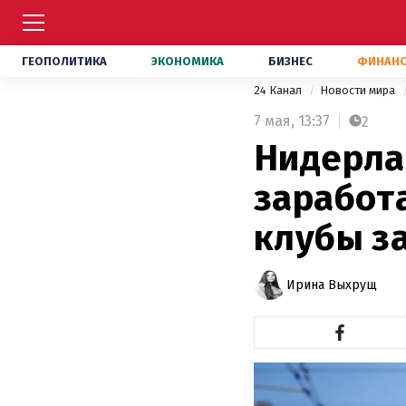
ГЕОПОЛИТИКА
ЭКОНОМИКА
БИЗНЕС
ФИНАН
24 Канал
Новости мира
7 мая,
13:37
2
Нидерла
заработа
клубы з
Ирина Выхрущ