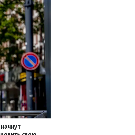
 начнут
бновить свою