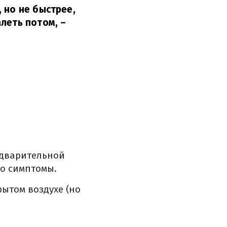
 но не быстрее,
алеть потом,
–
едварительной
бо симптомы.
ытом воздухе (но