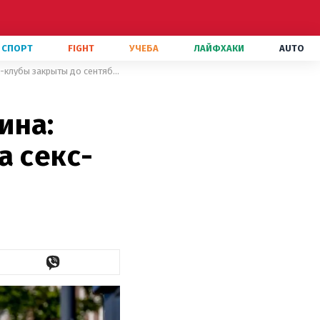
СПОРТ
FIGHT
УЧЕБА
ЛАЙФХАКИ
AUTO
Нидерланды выходят из карантина: заработают кафе и рестораны, а секс-клубы закрыты до сентября
ина:
а секс-