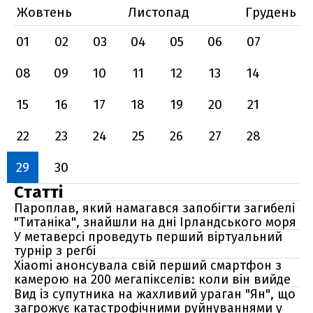
Жовтень
Листопад
Грудень
01
02
03
04
05
06
07
08
09
10
11
12
13
14
15
16
17
18
19
20
21
22
23
24
25
26
27
28
29
30
Статті
Пароплав, який намагався запобігти загибелі
"Титаніка", знайшли на дні Ірландського моря
У метаверсі проведуть перший віртуальний
турнір з регбі
Xiaomi анонсувала свій перший смартфон з
камерою на 200 мегапікселів: коли він вийде
Вид із супутника на жахливий ураган "Ян", що
загрожує катастрофічними руйнуваннями у