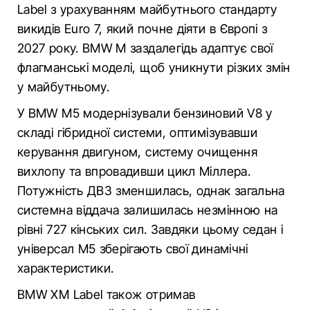
Label з урахуванням майбутнього стандарту
викидів Euro 7, який почне діяти в Європі з
2027 року. BMW M заздалегідь адаптує свої
флагманські моделі, щоб уникнути різких змін
у майбутньому.
У BMW M5 модернізували бензиновий V8 у
складі гібридної системи, оптимізувавши
керування двигуном, систему очищення
вихлопу та впровадивши цикл Міллера.
Потужність ДВЗ зменшилась, однак загальна
системна віддача залишилась незмінною на
рівні 727 кінських сил. Завдяки цьому седан і
універсал M5 зберігають свої динамічні
характеристики.
BMW XM Label також отримав