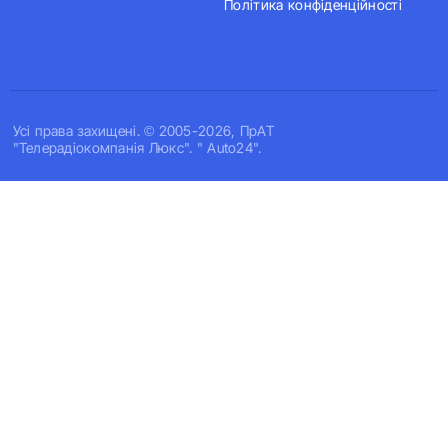
Політика конфіденційності
Усi права захищенi. © 2005-2026, ПрАТ
"Телерадіокомпанія Люкс". " Auto24".