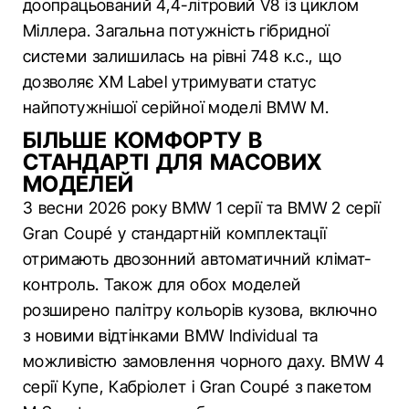
доопрацьований 4,4-літровий V8 із циклом
Міллера. Загальна потужність гібридної
системи залишилась на рівні 748 к.с., що
дозволяє XM Label утримувати статус
найпотужнішої серійної моделі BMW M.
БІЛЬШЕ КОМФОРТУ В
СТАНДАРТІ ДЛЯ МАСОВИХ
МОДЕЛЕЙ
З весни 2026 року BMW 1 серії та BMW 2 серії
Gran Coupé у стандартній комплектації
отримають двозонний автоматичний клімат-
контроль. Також для обох моделей
розширено палітру кольорів кузова, включно
з новими відтінками BMW Individual та
можливістю замовлення чорного даху. BMW 4
серії Купе, Кабріолет і Gran Coupé з пакетом