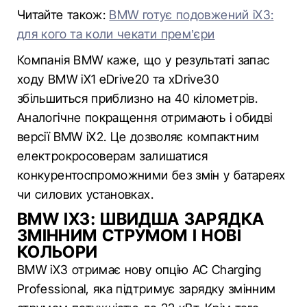
Читайте також:
BMW готує подовжений iX3:
для кого та коли чекати прем’єри
Компанія BMW каже, що у результаті запас
ходу BMW iX1 eDrive20 та xDrive30
збільшиться приблизно на 40 кілометрів.
Аналогічне покращення отримають і обидві
версії BMW iX2. Це дозволяє компактним
електрокросоверам залишатися
конкурентоспроможними без змін у батареях
чи силових установках.
BMW IX3: ШВИДША ЗАРЯДКА
ЗМІННИМ СТРУМОМ І НОВІ
КОЛЬОРИ
BMW iX3 отримає нову опцію AC Charging
Professional, яка підтримує зарядку змінним