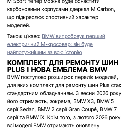
M Sport тепер можна буде оснастити
карбоновими корпусами дзеркал M Carbon,
що підкреслює спортивний характер
моделей.
Також цікаво:
BMW випробовує перший
електричний M-кросовер: він буде
найпотужнішим за всю історію
КОМПЛЕКТ ДЛЯ РЕМОНТУ ШИН
PLUS І НОВА ЕМБЛЕМА BMW
BMW поступово розширює перелік моделей,
для яких комплект для ремонту шин Plus стає
стандартним обладнанням. З весни 2026 року
його отримають, зокрема, BMW X3, BMW 5
серії Sedan, BMW 2 серії Gran Coupé, BMW 7
серії та BMW iX. Крім того, з лютого 2026 року
всі моделі BMW отримають оновлену