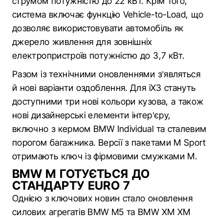
струмом потужністю до 22 кВт. Крім того,
система включає функцію Vehicle-to-Load, що
дозволяє використовувати автомобіль як
джерело живлення для зовнішніх
електропристроїв потужністю до 3,7 кВт.
Разом із технічними оновленнями з’являться
й нові варіанти оздоблення. Для iX3 стануть
доступними три нові кольори кузова, а також
нові дизайнерські елементи інтер’єру,
включно з кермом BMW Individual та сталевим
порогом багажника. Версії з пакетами M Sport
отримають ключ із фірмовими смужками M.
BMW M ГОТУЄТЬСЯ ДО
СТАНДАРТУ EURO 7
Однією з ключових новин стало оновлення
силових агрегатів BMW M5 та BMW XM XM