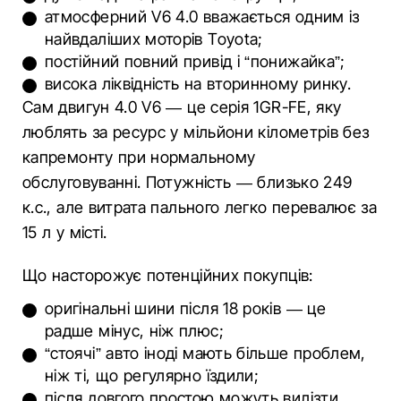
атмосферний V6 4.0 вважається одним із
найвдаліших моторів Toyota;
постійний повний привід і “понижайка”;
висока ліквідність на вторинному ринку.
Сам двигун 4.0 V6 — це серія 1GR-FE, яку
люблять за ресурс у мільйони кілометрів без
капремонту при нормальному
обслуговуванні. Потужність — близько 249
к.с., але витрата пального легко перевалює за
15 л у місті.
Що насторожує потенційних покупців:
оригінальні шини після 18 років — це
радше мінус, ніж плюс;
“стоячі” авто іноді мають більше проблем,
ніж ті, що регулярно їздили;
після довгого простою можуть вилізти