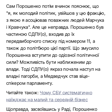
Сам Порошенко потім вчинок пояснює, що
"я, як молодий політик, увійшов у цю фракцію,
з якою я асоціював поважних людей Марчука
і Кравчука". Але це неправда. Порошенко був
частиною СДПУ(о), входив до їх
передвиборчого списку під номером 11, а
також до політбюро цієї партії. Що змусило
Порошенка вступити до одіозної політичної
сили? Можливість бути наближеним до
влади. Тоді СДПУ(о) якраз почала наступ на
владні пагорби, а Медведчук став віце-
спікером парламенту.
Читайте також:
Чому СБУ систематично
наїжджає на малий та середній бізнес
Щоправда, засвоївшись у Раді, Порошенко