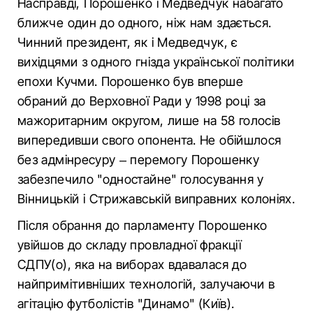
Насправді, Порошенко і Медведчук набагато
ближче один до одного, ніж нам здається.
Чинний президент, як і Медведчук, є
вихідцями з одного гнізда української політики
епохи Кучми. Порошенко був вперше
обраний до Верховної Ради у 1998 році за
мажоритарним округом, лише на 58 голосів
випередивши свого опонента. Не обійшлося
без адмінресуру – перемогу Порошенку
забезпечило "одностайне" голосування у
Вінницькій і Стрижавській виправних колоніях.
Після обрання до парламенту Порошенко
увійшов до складу провладної фракції
СДПУ(о), яка на виборах вдавалася до
найпримітивніших технологій, залучаючи в
агітацію футболістів "Динамо" (Київ).