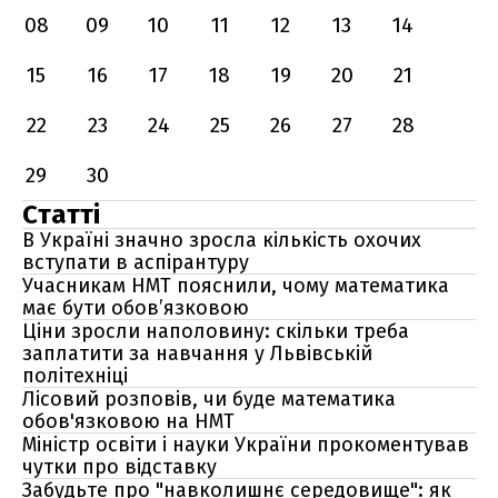
08
09
10
11
12
13
14
15
16
17
18
19
20
21
22
23
24
25
26
27
28
29
30
Статті
В Україні значно зросла кількість охочих
вступати в аспірантуру
Учасникам НМТ пояснили, чому математика
має бути обов’язковою
Ціни зросли наполовину: скільки треба
заплатити за навчання у Львівській
політехніці
Лісовий розповів, чи буде математика
обов'язковою на НМТ
Міністр освіти і науки України прокоментував
чутки про відставку
Забудьте про "навколишнє середовище": як