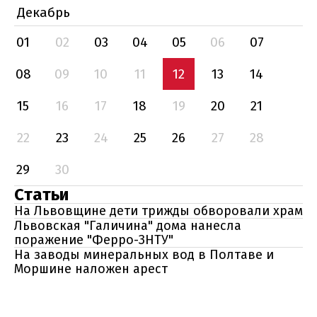
Декабрь
01
02
03
04
05
06
07
08
09
10
11
12
13
14
15
16
17
18
19
20
21
22
23
24
25
26
27
28
29
30
Статьи
На Львовщине дети трижды обворовали храм
Львовская "Галичина" дома нанесла
поражение "Ферро-ЗНТУ"
На заводы минеральных вод в Полтаве и
Моршине наложен арест