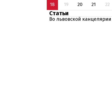
18
19
20
21
22
Статьи
Во львовской канцелярии 