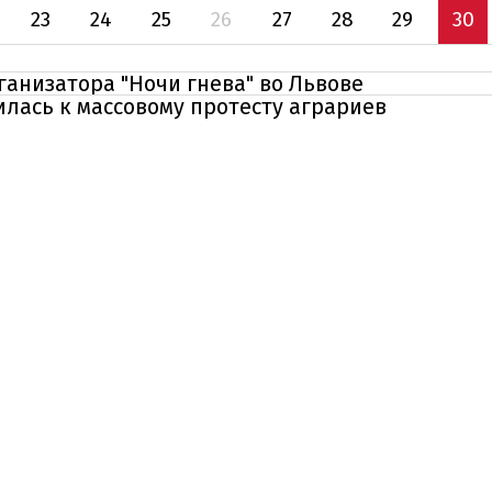
23
24
25
26
27
28
29
30
ганизатора "Ночи гнева" во Львове
лась к массовому протесту аграриев