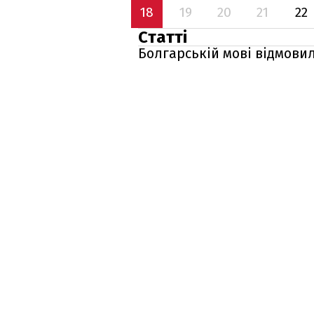
18
19
20
21
22
Статті
Болгарській мові відмовил