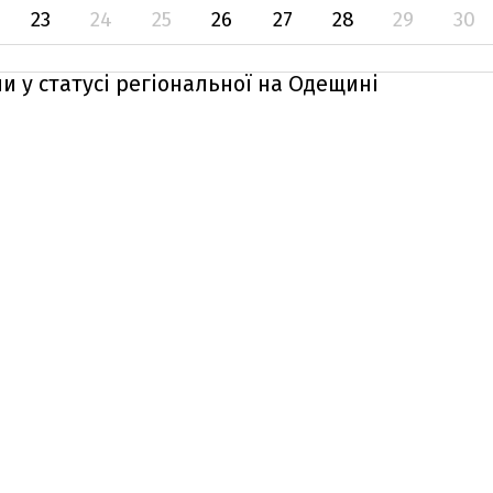
23
24
25
26
27
28
29
30
и у статусі регіональної на Одещині