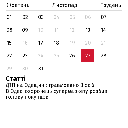
Жовтень
Листопад
Грудень
01
02
03
04
05
06
07
08
09
10
11
12
13
14
15
16
17
18
19
20
21
22
23
24
25
26
27
28
29
30
31
Статті
ДТП на Одещині: травмовано 8 осіб
В Одесі охоронець супермаркету розбив
голову покупцеві