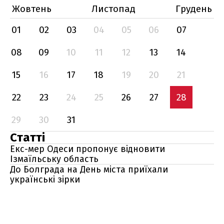
Жовтень
Листопад
Грудень
01
02
03
04
05
06
07
08
09
10
11
12
13
14
15
16
17
18
19
20
21
22
23
24
25
26
27
28
29
30
31
Статті
Екс-мер Одеси пропонує відновити
Ізмаїльську область
До Болграда на День міста приїхали
українські зірки