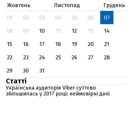
Жовтень
Листопад
Грудень
01
02
03
04
05
06
07
08
09
10
11
12
13
14
15
16
17
18
19
20
21
22
23
24
25
26
27
28
29
30
31
Статті
Українська аудиторія Viber суттєво
збільшилась у 2017 році: неймовірні дані