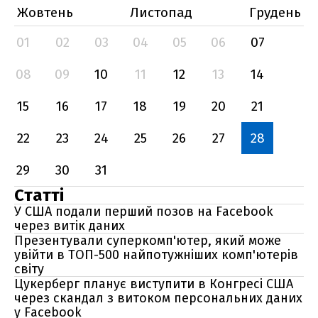
Жовтень
Листопад
Грудень
01
02
03
04
05
06
07
08
09
10
11
12
13
14
15
16
17
18
19
20
21
22
23
24
25
26
27
28
29
30
31
Статті
У США подали перший позов на Facebook
через витік даних
Презентували суперкомп'ютер, який може
увійти в ТОП-500 найпотужніших комп'ютерів
світу
Цукерберг планує виступити в Конгресі США
через скандал з витоком персональних даних
у Facebook