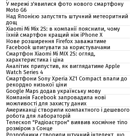
У мережі з'явилися фото нового смартфону
Moto G6
Над Японією запустять штучний метеоритний
дощ
Xiaomi Mi Mix 2S: в компанії пояснили, чому
їхній смартфон кращий ніж iPhone X
Нове розширення Firefox заважатиме
Facebook шпигувати за користувачами
Смартфон Xiaomi Mi MIX 2S: огляд,
характеристика і ціна
Аналітик припустив, як виглядатиме Apple
Watch Series 4
Смартфони Sony Xperia XZ1 Compact впали до
рекордно низької ціни
Google Maps додав українську мову
Компанія Facebook запровадила нові
можливості для захисту даних
Американці створили компактного і дешевого
робота для лабораторій
Телескоп "Радіоастрон" виявив космічне тіло
розміром з Сонце
Розробники створили штучний інтелект, що