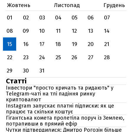
Жовтень
Листопад
Грудень
01
02
03
04
05
06
07
08
09
10
11
12
13
14
15
16
17
18
19
20
21
22
23
24
25
26
27
28
29
30
31
Статті
Інвестори "просто кричать та ридають" у
Telegram-чаті на тлі падіння ринку
криптовалют
Instagram запускає платні підписки: як це
працює та скільки коштує
Гігантська комета пролетіла поруч із Землею,
потрапивши в прямий ефір
Чутки підтвердилися: Дмитро Рогозін більше