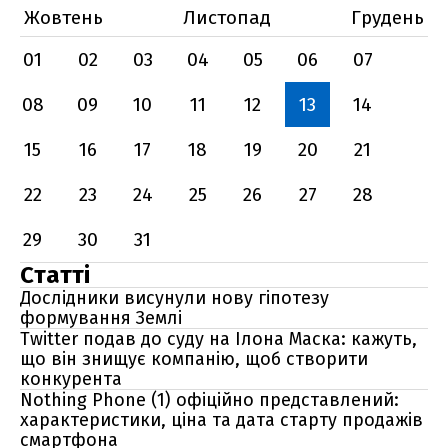
Жовтень
Листопад
Грудень
01
02
03
04
05
06
07
08
09
10
11
12
13
14
15
16
17
18
19
20
21
22
23
24
25
26
27
28
29
30
31
Статті
Дослідники висунули нову гіпотезу
формування Землі
Twitter подав до суду на Ілона Маска: кажуть,
що він знищує компанію, щоб створити
конкурента
Nothing Phone (1) офіційно представлений:
характеристики, ціна та дата старту продажів
смартфона