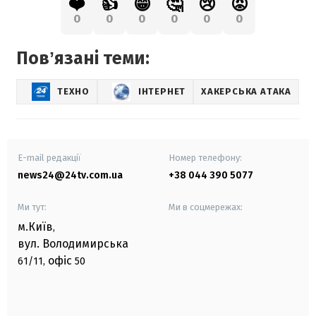
❤️
👍
😁
🤔
😢
😡
0
0
0
0
0
0
Повʼязані теми:
ТЕХНО
ІНТЕРНЕТ
ХАКЕРСЬКА АТАКА
E-mail редакції
Номер телефону:
news24@24tv.com.ua
+38 044 390 5077
Ми тут:
Ми в соцмережах:
м.Київ
,
вул. Володимирська
офіс
61/11,
50