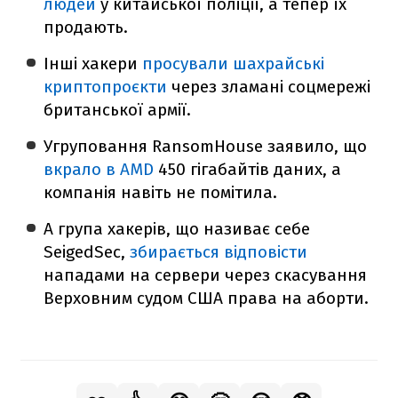
людей
у китайської поліції, а тепер їх
продають.
Інші хакери
просували шахрайські
криптопроєкти
через зламані соцмережі
британської армії.
Угруповання RansomHouse заявило, що
вкрало в AMD
450 гігабайтів даних, а
компанія навіть не помітила.
А група хакерів, що називає себе
SeigedSec,
збирається відповісти
нападами на сервери через скасування
Верховним судом США права на аборти.