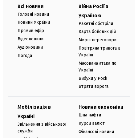
Всі новини
Війна Росії з
Головні новини
Україною
Новини України
Ракетні обстріли
Прямий ефір
Карта бойових дій
Відеоновини
Мирні переговори
Аудіоновини
Повітряна тривога в
Україні
Погода
Масована атака по
Україні
Вибухи у Росії
Втрати ворога
Мобілізація в
Новини економіки
Ціна нафти
Україні
Курси валют
Звільнення з військової
служби
Фінансові новини