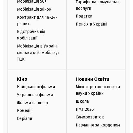
Мобілізація 50+
Тарифи на комунальні
послуги
Мобілізація жінок
Податки
Контракт для 18-24-
річних
Пенсія в Україні
Відстрочка від
мобілізації
Мобілізація в Україні:
скільки осіб мобілізує
ТЦК
Кіно
Новини Освіти
Найцікавіші фільми
Міністерство освіти та
науки України
Українські фільми
Школа
Фільми на вечір
НМТ 2026
Комедії
Саморозвиток
Серіали
Навчання за кордоном