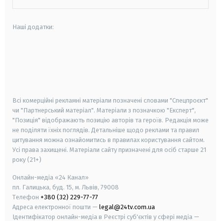
Наші додатки:
android
apple
smart tv
samsung smart tv
Всі комерційні рекламні матеріали позначені словами "Спецпроєкт"
чи "Партнерський матеріал". Матеріали з позначкою "Експерт",
"Позиція" відображають позицію авторів та героїв. Редакція може
не поділяти їхніх поглядів. Детальніше щодо реклами та правил
цитування можна ознайомитись в правилах користування сайтом.
Усі права захищені.
Матеріали сайту призначені для осіб старше
21
року (21+)
Онлайн-медіа «24 Канал»
пл. Галицька, буд. 15, м. Львів, 79008
Телефон
+380 (32) 229-77-77
Адреса електронної пошти —
legal@24tv.com.ua
Ідентифікатор онлайн-медіа в Реєстрі суб'єктів у сфері медіа —