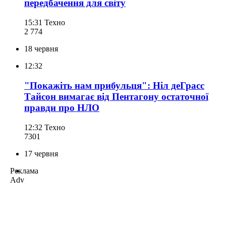
передбачення для світу
15:31
Техно
2 774
18 червня
12:32
"Покажіть нам прибульця": Ніл деГрасс
Тайсон вимагає від Пентагону остаточної
правди про НЛО
12:32
Техно
730
1
17 червня
Реклама
Adv