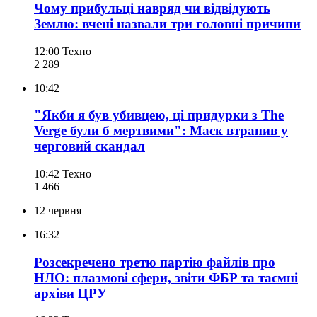
Чому прибульці навряд чи відвідують
Землю: вчені назвали три головні причини
12:00
Техно
2 289
10:42
"Якби я був убивцею, ці придурки з The
Verge були б мертвими": Маск втрапив у
черговий скандал
10:42
Техно
1 466
12 червня
16:32
Розсекречено третю партію файлів про
НЛО: плазмові сфери, звіти ФБР та таємні
архіви ЦРУ