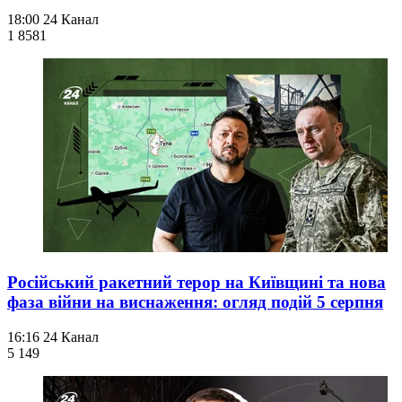
18:00
24 Канал
1 858
1
Російський ракетний терор на Київщині та нова
фаза війни на виснаження: огляд подій 5 серпня
16:16
24 Канал
5 149