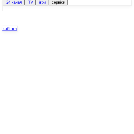
24 канал
TV
ігри
сервіси
кабінет