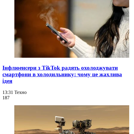
Інфлюенсери з TikTok радять охолоджувати
смартфони в холодильнику: чому це жахлива
ідея
13:31
Техно
187