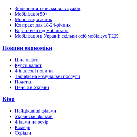
Звільнення з військової служби
Мобілізація 50+
Мобілізація жінок
Контракт для 18-24-річних
Відстрочка від мобілізації
Мобілізація в Україні: скільки осіб мобілізує ТЦК
Новини економіки
Ціна нафти
Курси валют
Фінансові новини
Тарифи на комунальні послуги
Податки
Пенсія в Україні
Кіно
Найцікавіші фільми
Українські фільми
Фільми на вечір
Комедії
Серіали