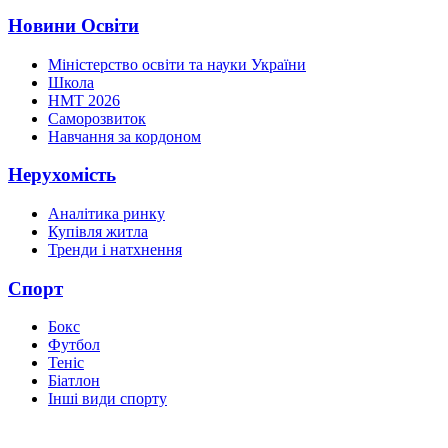
Новини Освіти
Міністерство освіти та науки України
Школа
НМТ 2026
Саморозвиток
Навчання за кордоном
Нерухомість
Аналітика ринку
Купівля житла
Тренди і натхнення
Спорт
Бокс
Футбол
Теніс
Біатлон
Інші види спорту