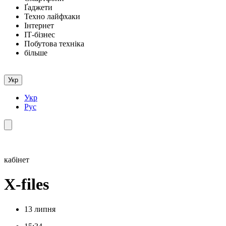
Ґаджети
Техно лайфхаки
Інтернет
ІТ-бізнес
Побутова техніка
більше
Укр
Укр
Рус
кабінет
X-files
13 липня