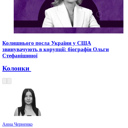
Колишнього посла України у США
звинувачують в корупції: біографія Ольги
Стефанішиної
Колонки
Анна Черненко