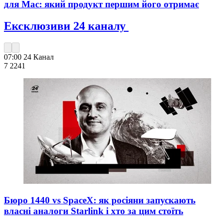
для Mac: який продукт першим його отримає
Ексклюзиви 24 каналу
07:00
24 Канал
7 224
1
Бюро 1440 vs SpaceX: як росіяни запускають
власні аналоги Starlink і хто за цим стоїть