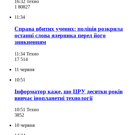
16:32
Техно
1 808
27
11:34
Справа вбитих учених: поліція розкрила
останні слова ядерника перед його
зникненням
11:34
Техно
17 514
11 червня
10:51
Інформатор каже, що ЦРУ десятки років
вивчає інопланетні технології
10:51
Техно
385
2
10 червня