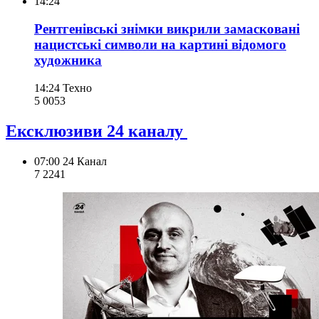
14:24
Рентгенівські знімки викрили замасковані
нацистські символи на картині відомого
художника
14:24
Техно
5 005
3
Ексклюзиви 24 каналу
07:00
24 Канал
7 224
1