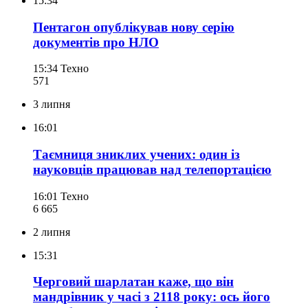
15:34
Пентагон опублікував нову серію
документів про НЛО
15:34
Техно
571
3 липня
16:01
Таємниця зниклих учених: один із
науковців працював над телепортацією
16:01
Техно
6 665
2 липня
15:31
Черговий шарлатан каже, що він
мандрівник у часі з 2118 року: ось його