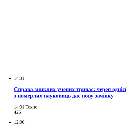
14:31
Справа зниклих учених триває: череп однієї
з померлих науковиць дає нову зачіпку
14:31
Техно
425
12:00