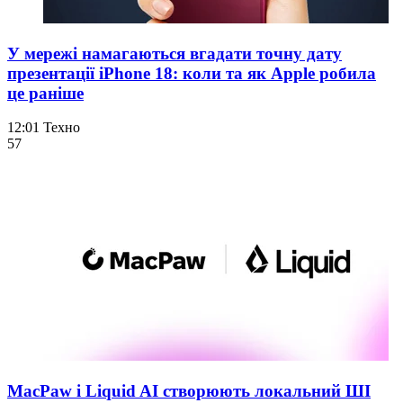
У мережі намагаються вгадати точну дату
презентації iPhone 18: коли та як Apple робила
це раніше
12:01
Техно
57
MacPaw і Liquid AI створюють локальний ШІ