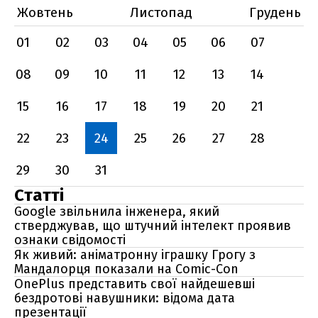
Жовтень
Листопад
Грудень
01
02
03
04
05
06
07
08
09
10
11
12
13
14
15
16
17
18
19
20
21
22
23
24
25
26
27
28
29
30
31
Статті
Google звільнила інженера, який
стверджував, що штучний інтелект проявив
ознаки свідомості
Як живий: аніматронну іграшку Грогу з
Мандалорця показали на Comic-Con
OnePlus представить свої найдешевші
бездротові навушники: відома дата
презентації