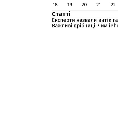
18
19
20
21
22
Статті
Експерти назвали витік г
Важливі дрібниці: чим iPho