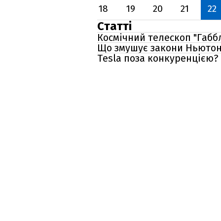
18
19
20
21
22
Статті
Космічний телескоп "Габбл
Що змушує закони Ньютон
Tesla поза конкуренцією?