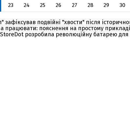
23
24
25
26
27
28
29
30
" зафіксував подвійні "хвости" після історично
а працювати: пояснення на простому приклад
 StoreDot розробила революційну батарею для