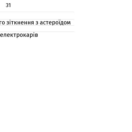
31
го зіткнення з астероїдом
і
 електрокарів