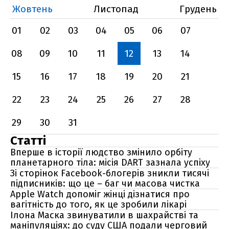
Жовтень
Листопад
Грудень
01
02
03
04
05
06
07
08
09
10
11
12
13
14
15
16
17
18
19
20
21
22
23
24
25
26
27
28
29
30
31
Статті
Вперше в історії людство змінило орбіту
планетарного тіла: місія DART зазнала успіху
Зі сторінок Facebook-блогерів зникли тисячі
підписників: що це – баг чи масова чистка
Apple Watch допоміг жінці дізнатися про
вагітність до того, як це зробили лікарі
Ілона Маска звинуватили в шахрайстві та
маніпуляціях: до суду США подали черговий