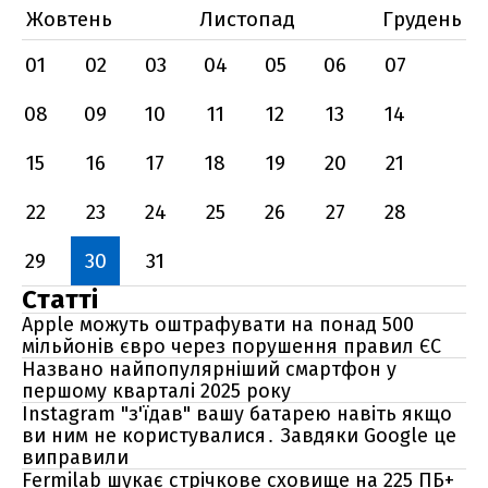
Жовтень
Листопад
Грудень
01
02
03
04
05
06
07
08
09
10
11
12
13
14
15
16
17
18
19
20
21
22
23
24
25
26
27
28
29
30
31
Статті
Apple можуть оштрафувати на понад 500
мільйонів євро через порушення правил ЄС
Названо найпопулярніший смартфон у
першому кварталі 2025 року
Instagram "з'їдав" вашу батарею навіть якщо
ви ним не користувалися․ Завдяки Google це
виправили
Fermilab шукає стрічкове сховище на 225 ПБ+