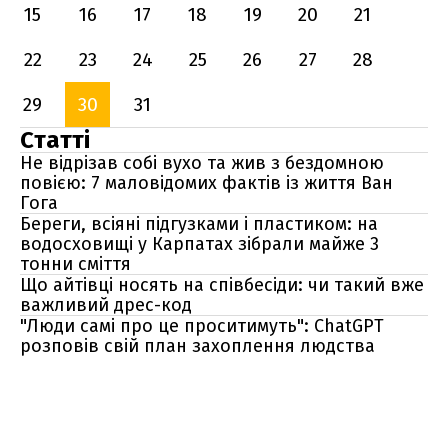
15
16
17
18
19
20
21
22
23
24
25
26
27
28
29
30
31
Статті
Не відрізав собі вухо та жив з бездомною
повією: 7 маловідомих фактів із життя Ван
Гога
Береги, всіяні підгузками і пластиком: на
водосховищі у Карпатах зібрали майже 3
тонни сміття
Що айтівці носять на співбесіди: чи такий вже
важливий дрес-код
"Люди самі про це проситимуть": ChatGPT
розповів свій план захоплення людства