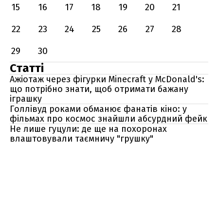
15
16
17
18
19
20
21
22
23
24
25
26
27
28
29
30
Статті
Ажіотаж через фігурки Minecraft у McDonald's:
що потрібно знати, щоб отримати бажану
іграшку
Голлівуд роками обманює фанатів кіно: у
фільмах про космос знайшли абсурдний фейк
Не лише гуцули: де ще на похоронах
влаштовували таємничу "грушку"