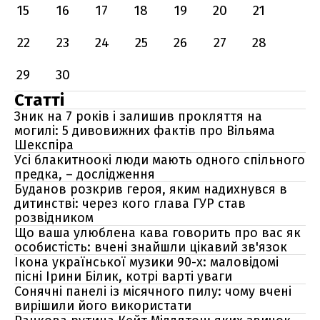
15
16
17
18
19
20
21
22
23
24
25
26
27
28
29
30
Статті
Зник на 7 років і залишив прокляття на
могилі: 5 дивовижних фактів про Вільяма
Шекспіра
Усі блакитноокі люди мають одного спільного
предка, – дослідження
Буданов розкрив героя, яким надихнувся в
дитинстві: через кого глава ГУР став
розвідником
Що ваша улюблена кава говорить про вас як
особистість: вчені знайшли цікавий зв'язок
Ікона української музики 90-х: маловідомі
пісні Ірини Білик, котрі варті уваги
Сонячні панелі із місячного пилу: чому вчені
вирішили його використати