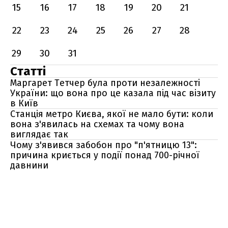
15
16
17
18
19
20
21
22
23
24
25
26
27
28
29
30
31
Статті
Маргарет Тетчер була проти незалежності
України: що вона про це казала під час візиту
в Київ
Станція метро Києва, якої не мало бути: коли
вона з'явилась на схемах та чому вона
виглядає так
Чому з'явився забобон про "п'ятницю 13":
причина криється у події понад 700-річної
давнини